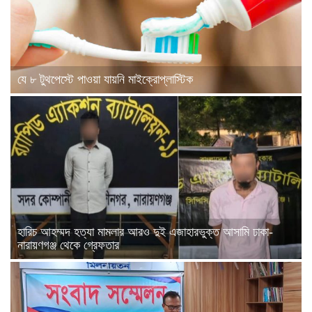
যে ৮ টুথপেস্টে পাওয়া যায়নি মাইক্রোপ্লাস্টিক
হারিচ আহম্মদ হত্যা মামলার আরও দুই এজাহারভুক্ত আসামি ঢাকা-
নারায়ণগঞ্জ থেকে গ্রেফতার