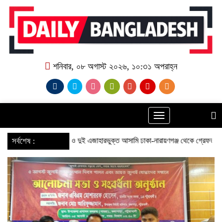
শনিবার, ০৮ অগাস্ট ২০২৬, ১০:৩১ অপরাহ্ন
Toggle
navigation
 মামলার আরও দুই এজাহারভুক্ত আসামি ঢাকা-নারায়ণগঞ্জ থেকে গ্রেফতার
‌ সর্বশেষ :
উচ্চ আদালতের 