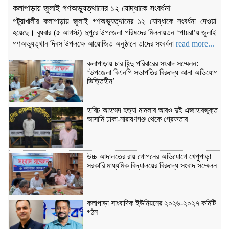
কলাপাড়ায় জুলাই গণঅভ্যুত্থানের ১২ যোদ্ধাকে সংবর্ধনা
Content Creator and NCP Leader Kafi
পটুয়াখালীর কলাপাড়ায় জুলাই গণঅভ্যুত্থানের ১২ যোদ্ধাকে সংবর্ধনা দেওয়া
Sued Over Alleged Land Grabbing and
হয়েছে। বুধবার (৫ আগস্ট) দুপুরে উপজেলা পরিষদের মিলনায়তন ‘পায়রা’য় জুলাই
Extortion
গণঅভ্যুত্থান দিবস উপলক্ষে আয়োজিত অনুষ্ঠানে তাদের সংবর্ধনা
read more...
কলাপাড়ায় চার হিন্দু পরিবারের সংবাদ সম্মেলন:
কলাপাড়ায় ৪০ পিস ইয়াবা সহ এক যুবক গ্রেপ্তার
‘উপজেলা বিএনপি সভাপতির বিরুদ্ধে আনা অভিযোগ
ভিত্তিহীন’
হারিচ আহম্মদ হত্যা মামলার আরও দুই এজাহারভুক্ত
আসামি ঢাকা-নারায়ণগঞ্জ থেকে গ্রেফতার
উচ্চ আদালতের রায় গোপনের অভিযোগে খেপুপাড়া
সরকারি মাধ্যমিক বিদ্যালয়ের বিরুদ্ধে সংবাদ সম্মেলন
কলাপাড়া সাংবাদিক ইউনিয়নের ২০২৬-২০২৭ কমিটি
গঠন