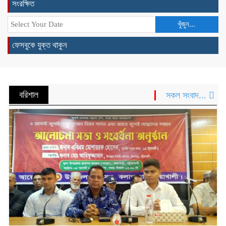
সংরক্ষিত
হারিচ আহম্মদ হত্যা মামলার আরও দুই এজাহারভুক্ত
আসামি ঢাকা-নারায়ণগঞ্জ থেকে গ্রেফতার
খুঁজুন...
ফেসবুকে যুক্ত থাকুন
উচ্চ আদালতের রায় গোপনের অভিযোগে খেপুপাড়া
সরকারি মাধ্যমিক বিদ্যালয়ের বিরুদ্ধে সংবাদ সম্মেলন
বরিশাল
সকল সংবাদ...
কলাপাড়া সাংবাদিক ইউনিয়নের ২০২৬-২০২৭ কমিটি
গঠন
পদত্যাগ করলেন রাষ্ট্রপতি
খেপুপাড়া সরকারি মডেল মাধ্যমিক বিদ্যালয়ের
ভারপ্রাপ্ত প্রধান শিক্ষকসহ ২ জনের বিরুদ্ধে
চাঁদাবাজির মামলা