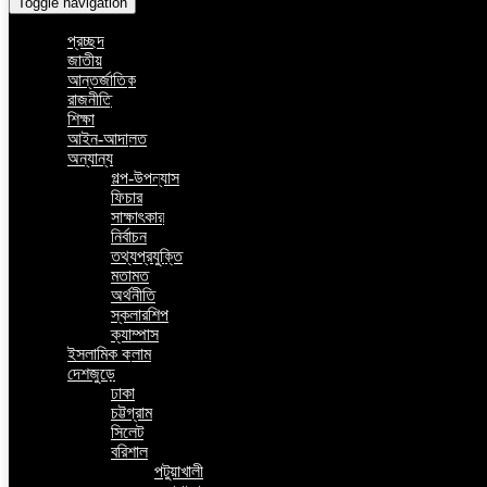
Toggle navigation
প্রচ্ছদ
জাতীয়
আন্তর্জাতিক
রাজনীতি
শিক্ষা
আইন-আদালত
অন্যান্য
গল্প-উপন্যাস
ফিচার
সাক্ষাৎকার
নির্বাচন
তথ্যপ্রযুক্তি
মতামত
অর্থনীতি
স্কলারশিপ
ক্যাম্পাস
ইসলামিক কলাম
দেশজুড়ে
ঢাকা
চট্টগ্রাম
সিলেট
বরিশাল
পটুয়াখালী