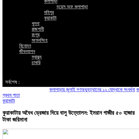
কলাপাড়া
ভয়েস অফ কলাপাড়া
মহিপুর
কুয়াকাটা
খুলনা
রাজশাহী
রংপুর
ময়মনসিংহ
বিনোদন
জীবনযাপন
স্বাস্থ্য
চাকরি
‌ সর্বশেষ :
কলাপাড়ায় জুলাই গণঅভ্যুত্থানের ১২ যোদ্ধাকে সংবর্ধনা
কলাপাড়ায
প্রথম পাতা
কুয়াকাটা
কুয়াকাটায় অবৈধ ড্রেজার দিয়ে বালু উত্তোলন: ইমরান গাজীর ৫০ হাজার
টাকা জরিমানা