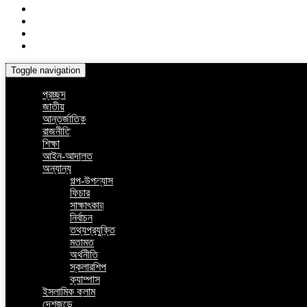
Toggle navigation
প্রচ্ছদ
জাতীয়
আন্তর্জাতিক
রাজনীতি
শিক্ষা
আইন-আদালত
অন্যান্য
গল্প-উপন্যাস
ফিচার
সাক্ষাৎকার
নির্বাচন
তথ্যপ্রযুক্তি
মতামত
অর্থনীতি
স্কলারশিপ
ক্যাম্পাস
ইসলামিক কলাম
দেশজুড়ে