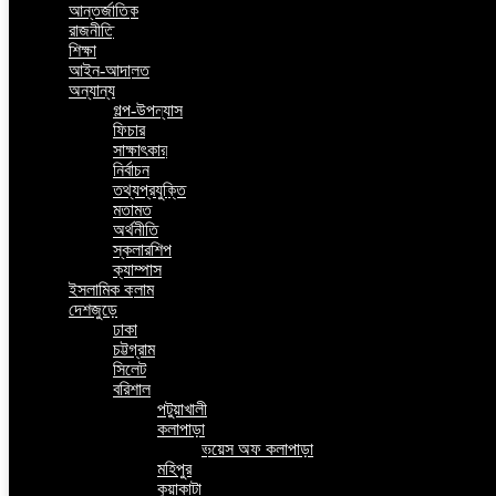
আন্তর্জাতিক
রাজনীতি
শিক্ষা
আইন-আদালত
অন্যান্য
গল্প-উপন্যাস
ফিচার
সাক্ষাৎকার
নির্বাচন
তথ্যপ্রযুক্তি
মতামত
অর্থনীতি
স্কলারশিপ
ক্যাম্পাস
ইসলামিক কলাম
দেশজুড়ে
ঢাকা
চট্টগ্রাম
সিলেট
বরিশাল
পটুয়াখালী
কলাপাড়া
ভয়েস অফ কলাপাড়া
মহিপুর
কুয়াকাটা