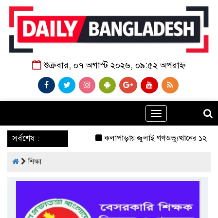
শুক্রবার, ০৭ অগাস্ট ২০২৬, ০৯:৫২ অপরাহ্ন
Toggle
navigation
‌ সর্বশেষ :
কলাপাড়ায় জুলাই গণঅভ্যুত্থানের ১২ যোদ্ধাক
শিক্ষা