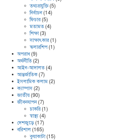
তথ্যপ্রযুক্তি
(5)
নির্বাচন
(14)
ফিচার
(5)
মতামত
(4)
শিক্ষা
(3)
খেপুপাড়া সরকারি মডেল মাধ্যমিক
বিদ্যালয়ের ভারপ্রাপ্ত প্রধান শিক্ষকসহ ২ জনের
সাক্ষাৎকার
(1)
বিরুদ্ধে চাঁদাবাজির মামলা
স্কলারশিপ
(1)
অপরাধ
(9)
অর্থনীতি
(2)
আইন-আদালত
(4)
আন্তর্জাতিক
(7)
ইসলামিক কলাম
(2)
Content Creator and NCP Leader
Kafi Sued Over Alleged Land
ক্যাম্পাস
(2)
Grabbing and Extortion
জাতীয়
(90)
জীবনযাপন
(7)
চাকরি
(1)
স্বাস্থ্য
(4)
দেশজুড়ে
(17)
বরিশাল
(165)
কলাপাড়ায় ৪০ পিস ইয়াবা সহ এক যুবক
গ্রেপ্তার
কুয়াকাটা
(15)