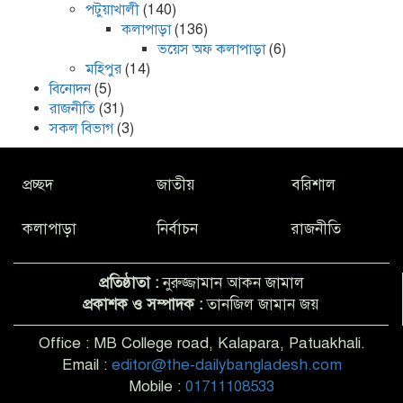
পটুয়াখালী
(140)
কলাপাড়া
(136)
ভয়েস অফ কলাপাড়া
(6)
মহিপুর
(14)
বিনোদন
(5)
রাজনীতি
(31)
সকল বিভাগ
(3)
প্রচ্ছদ
জাতীয়
বরিশাল
কলাপাড়া
নির্বাচন
রাজনীতি
প্রতিষ্ঠাতা :
নুরুজ্জামান আকন জামাল
প্রকাশক ও সম্পাদক :
তানজিল জামান জয়
Office : MB College road, Kalapara, Patuakhali.
Email :
editor@the-dailybangladesh.com
Mobile :
01711108533