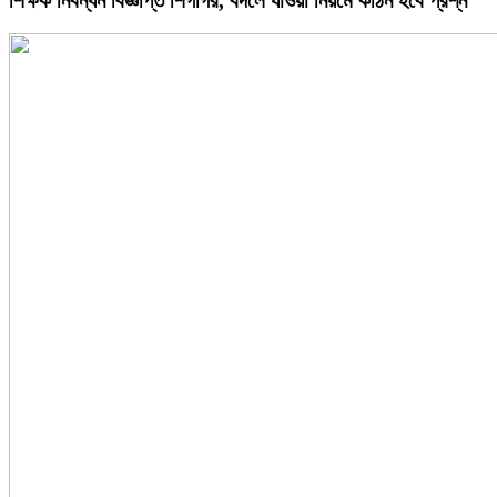
শিক্ষক নিবন্ধন বিজ্ঞপ্তি শিগগির, বদলে যাওয়া নিয়মে কঠিন হবে প্রশ্ন