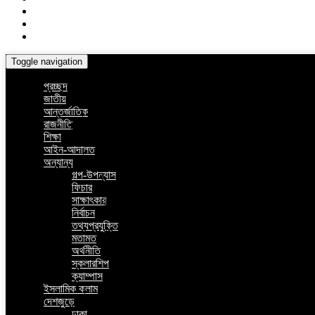
Toggle navigation
প্রচ্ছদ
জাতীয়
আন্তর্জাতিক
রাজনীতি
শিক্ষা
আইন-আদালত
অন্যান্য
গল্প-উপন্যাস
ফিচার
সাক্ষাৎকার
নির্বাচন
তথ্যপ্রযুক্তি
মতামত
অর্থনীতি
স্কলারশিপ
ক্যাম্পাস
ইসলামিক কলাম
দেশজুড়ে
ঢাকা