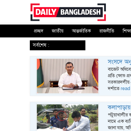
প্রচ্ছদ
জাতীয়
আন্তর্জাতিক
রাজনীতি
শিক্ষ
‌ সর্বশেষ :
সংসদে অনুপ
বাজেট অধিবে
প্রতি ক্ষোভ প
সরকারদলীয় য
দর্শাতে
read
কলাপাড়ায় ম
পটুয়াখালীর 
নামে এক ব্য
জানা যায়, অ