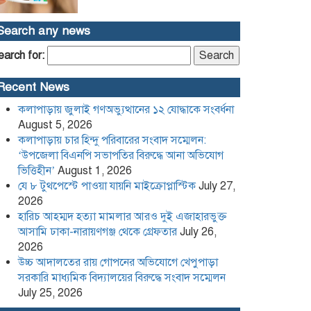
হারিচ আহম্মদ হত্যা মামলার আরও দুই
Search any news
এজাহারভুক্ত আসামি ঢাকা-নারায়ণগঞ্জ
থেকে গ্রেফতার
earch for:
উচ্চ আদালতের রায় গোপনের
Recent News
অভিযোগে খেপুপাড়া সরকারি মাধ্যমিক
বিদ্যালয়ের বিরুদ্ধে সংবাদ সম্মেলন
কলাপাড়ায় জুলাই গণঅভ্যুত্থানের ১২ যোদ্ধাকে সংবর্ধনা
August 5, 2026
কলাপাড়া সাংবাদিক ইউনিয়নের
কলাপাড়ায় চার হিন্দু পরিবারের সংবাদ সম্মেলন:
২০২৬-২০২৭ কমিটি গঠন
‘উপজেলা বিএনপি সভাপতির বিরুদ্ধে আনা অভিযোগ
ভিত্তিহীন’
August 1, 2026
যে ৮ টুথপেস্টে পাওয়া যায়নি মাইক্রোপ্লাস্টিক
July 27,
পদত্যাগ করলেন রাষ্ট্রপতি
2026
হারিচ আহম্মদ হত্যা মামলার আরও দুই এজাহারভুক্ত
আসামি ঢাকা-নারায়ণগঞ্জ থেকে গ্রেফতার
July 26,
2026
খেপুপাড়া সরকারি মডেল মাধ্যমিক
বিদ্যালয়ের ভারপ্রাপ্ত প্রধান শিক্ষকসহ ২
উচ্চ আদালতের রায় গোপনের অভিযোগে খেপুপাড়া
জনের বিরুদ্ধে চাঁদাবাজির মামলা
সরকারি মাধ্যমিক বিদ্যালয়ের বিরুদ্ধে সংবাদ সম্মেলন
July 25, 2026
Content Creator and NCP