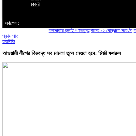
চাকরি
‌ সর্বশেষ :
কলাপাড়ায় জুলাই গণঅভ্যুত্থানের ১২ যোদ্ধাকে সংবর্ধনা
কলাপাড়ায
প্রথম পাতা
রাজনীতি
আওয়ামী লীগের বিরুদ্ধে সব মামলা তুলে নেওয়া হবে: মির্জা ফখরুল