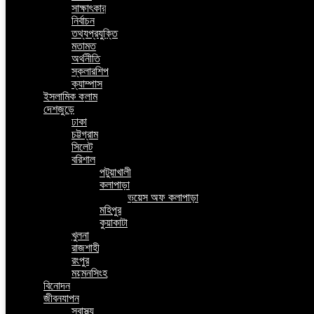
সাক্ষাৎকার
নির্বাচন
তথ্যপ্রযুক্তি
মতামত
অর্থনীতি
স্কলারশিপ
ক্যাম্পাস
ইসলামিক কলাম
দেশজুড়ে
ঢাকা
চট্টগ্রাম
সিলেট
বরিশাল
পটুয়াখালী
কলাপাড়া
ভয়েস অফ কলাপাড়া
মহিপুর
কুয়াকাটা
খুলনা
রাজশাহী
রংপুর
ময়মনসিংহ
বিনোদন
জীবনযাপন
স্বাস্থ্য