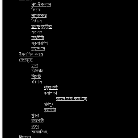
গল্প-উপন্যাস
ফিচার
সাক্ষাৎকার
নির্বাচন
তথ্যপ্রযুক্তি
মতামত
অর্থনীতি
স্কলারশিপ
ক্যাম্পাস
ইসলামিক কলাম
দেশজুড়ে
ঢাকা
চট্টগ্রাম
সিলেট
বরিশাল
পটুয়াখালী
কলাপাড়া
ভয়েস অফ কলাপাড়া
মহিপুর
কুয়াকাটা
খুলনা
রাজশাহী
রংপুর
ময়মনসিংহ
বিনোদন