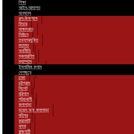
শিক্ষা
আইন-আদালত
অন্যান্য
গল্প-উপন্যাস
ফিচার
সাক্ষাৎকার
নির্বাচন
তথ্যপ্রযুক্তি
মতামত
অর্থনীতি
স্কলারশিপ
ক্যাম্পাস
ইসলামিক কলাম
দেশজুড়ে
ঢাকা
চট্টগ্রাম
সিলেট
বরিশাল
পটুয়াখালী
কলাপাড়া
ভয়েস অফ কলাপাড়া
মহিপুর
কুয়াকাটা
খুলনা
রাজশাহী