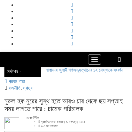
Toggle
navigation
কলাপাড়ায় জুলাই গণঅভ্যুত্থানের ১২ যোদ্ধাকে সংবর্ধনা
কলাপাড়ায
‌ সর্বশেষ :
প্রথম পাতা
রাজনীতি
,
স্বাস্থ্য
নুরুল হক নুরের সুস্থ হতে আরও চার থেকে ছয় সপ্তাহ
সময় লাগতে পারে : ঢামেক পরিচালক
ডেস্ক নিউজ
প্রকাশিত সময় : মঙ্গলবার, ৯ সেপ্টেম্বর, ২০২৫
৩৬৭ জন দেখেছেন