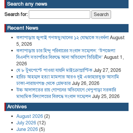
Search any news
হারিচ আহম্মদ হত্যা মামলার আরও দুই
Search for:
এজাহারভুক্ত আসামি ঢাকা-নারায়ণগঞ্জ থেকে
গ্রেফতার
Recent News
কলাপাড়ায় জুলাই গণঅভ্যুত্থানের ১২ যোদ্ধাকে সংবর্ধনা
August
উচ্চ আদালতের রায় গোপনের অভিযোগে
খেপুপাড়া সরকারি মাধ্যমিক বিদ্যালয়ের
5, 2026
বিরুদ্ধে সংবাদ সম্মেলন
কলাপাড়ায় চার হিন্দু পরিবারের সংবাদ সম্মেলন: ‘উপজেলা
বিএনপি সভাপতির বিরুদ্ধে আনা অভিযোগ ভিত্তিহীন’
August 1,
2026
কলাপাড়া সাংবাদিক ইউনিয়নের
যে ৮ টুথপেস্টে পাওয়া যায়নি মাইক্রোপ্লাস্টিক
July 27, 2026
২০২৬-২০২৭ কমিটি গঠন
হারিচ আহম্মদ হত্যা মামলার আরও দুই এজাহারভুক্ত আসামি
ঢাকা-নারায়ণগঞ্জ থেকে গ্রেফতার
July 26, 2026
উচ্চ আদালতের রায় গোপনের অভিযোগে খেপুপাড়া সরকারি
পদত্যাগ করলেন রাষ্ট্রপতি
মাধ্যমিক বিদ্যালয়ের বিরুদ্ধে সংবাদ সম্মেলন
July 25, 2026
Archives
August 2026
(2)
খেপুপাড়া সরকারি মডেল মাধ্যমিক
July 2026
(12)
বিদ্যালয়ের ভারপ্রাপ্ত প্রধান শিক্ষকসহ ২ জনের
June 2026
(5)
বিরুদ্ধে চাঁদাবাজির মামলা