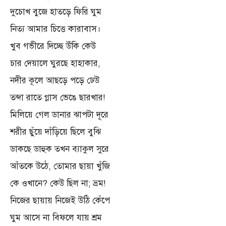
দুচোখ বুজে হাতড়ে ফিরি ঘুম
নিত্য আমার চিত্তে কারাবাস।
খুব গভীরে দিচ্ছে উঁকি কেউ
চার দেয়ালে ঘুরছে হাহাকার,
নদীর কূলে আছড়ে পড়ে ঢেউ
তব্দা রাতে গ্লাস ভেঙে ছারখার!
মিলিয়ে গেল ডানার ঝাপটা দূরে
শরীর ছুঁয়ে দাঁড়িয়ে ছিলে বুঝি
ডাকছে ডাহুক তখন ব্যাকুল সুরে
আঁতকে উঠে, তোমার ছায়া খুঁজি
কে ওখানে? কেউ ছিল না; ভ্রম!
নিজের ছায়ায় নিজেই উঠি কেঁপে
ঘুম আসে না বিফলে যায় শ্রম