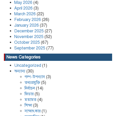
May 2026
(4)
April 2026
(3)
Content Creator and NCP Leader
March 2026
(22)
Kafi Sued Over Alleged Land
February 2026
(26)
Grabbing and Extortion
January 2026
(37)
December 2025
(27)
November 2025
(52)
কলাপাড়ায় ৪০ পিস ইয়াবা সহ এক যুবক
গ্রেপ্তার
October 2025
(67)
September 2025
(77)
News Categories
Uncategorized
(1)
অন্যান্য
(30)
গল্প-উপন্যাস
(3)
তথ্যপ্রযুক্তি
(5)
নির্বাচন
(14)
ফিচার
(5)
মতামত
(4)
শিক্ষা
(3)
সাক্ষাৎকার
(1)