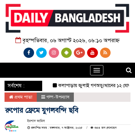
বৃহস্পতিবার, ০৬ অগাস্ট ২০২৬, ০৬:১০ অপরাহ্ন
Toggle
navigation
‌ সর্বশেষ :
কলাপাড়ায় জুলাই গণঅভ্যুত্থানের ১২ যোদ্ধাকে সং
প্রথম পাতা
গল্প-উপন্যাস
রুপোর ফ্রেমে যুগলবন্দি ছবি
ইরশাদ জামিল
প্রকাশিত সময় : মঙ্গলবার, ৭ অক্টোবর, ২০২৫
৩৪৪ জন দেখেছেন