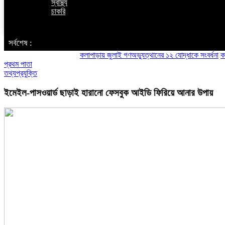
স্বাস্থ্য
চাকরি
‌ সর্বশেষ :
কলাপাড়ায় জুলাই গণঅভ্যুত্থানের ১২ যোদ্ধাকে সংবর্ধনা
কলাপাড়ায
প্রথম পাতা
তথ্যপ্রযুক্তি
ইমেইল-পাসওয়ার্ড ছাড়াই হারানো ফেসবুক আইডি ফিরিয়ে আনার উপায়