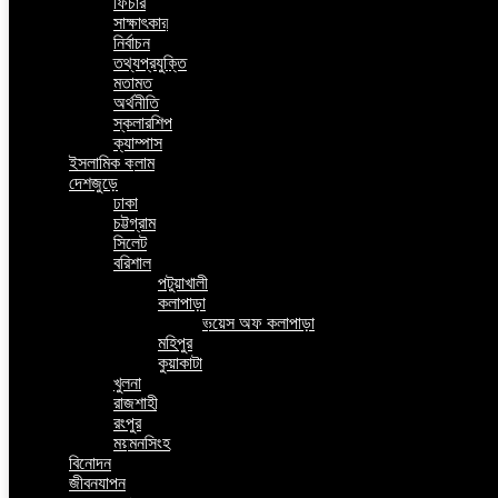
ফিচার
সাক্ষাৎকার
নির্বাচন
তথ্যপ্রযুক্তি
মতামত
অর্থনীতি
স্কলারশিপ
ক্যাম্পাস
ইসলামিক কলাম
দেশজুড়ে
ঢাকা
চট্টগ্রাম
সিলেট
বরিশাল
পটুয়াখালী
কলাপাড়া
ভয়েস অফ কলাপাড়া
মহিপুর
কুয়াকাটা
খুলনা
রাজশাহী
রংপুর
ময়মনসিংহ
বিনোদন
জীবনযাপন