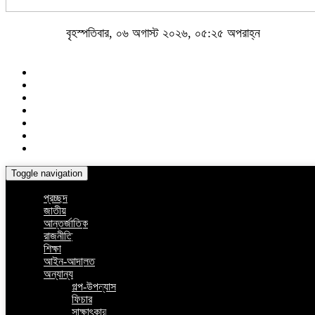
বৃহস্পতিবার, ০৬ অগাস্ট ২০২৬, ০৫:২৫ অপরাহ্ন
Toggle navigation
প্রচ্ছদ
জাতীয়
আন্তর্জাতিক
রাজনীতি
শিক্ষা
আইন-আদালত
অন্যান্য
গল্প-উপন্যাস
ফিচার
সাক্ষাৎকার