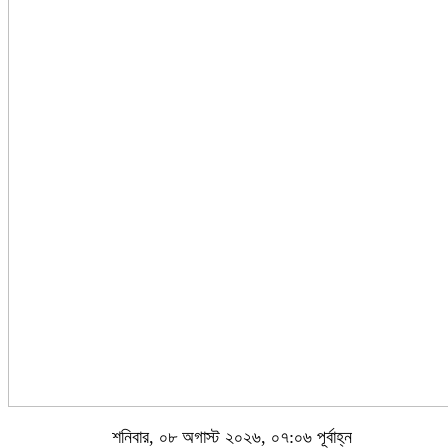
শনিবার, ০৮ অগাস্ট ২০২৬, ০৭:০৬ পূর্বাহ্ন