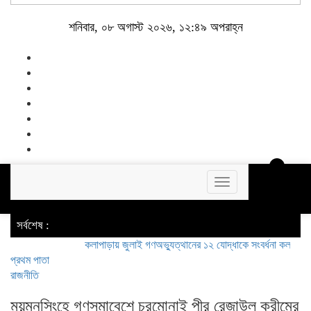
শনিবার, ০৮ অগাস্ট ২০২৬, ১২:৪৯ অপরাহ্ন
Toggle
navigation
‌ সর্বশেষ :
কলাপাড়ায় জুলাই গণঅভ্যুত্থানের ১২ যোদ্ধাকে সংবর্ধনা
কলাপাড়ায় চার 
প্রথম পাতা
রাজনীতি
ময়মনসিংহে গণসমাবেশে চরমোনাই পীর রেজাউল করীমের