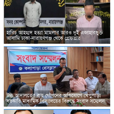
হারিচ আহম্মদ হত্যা মামলার আরও দুই এজাহারভুক্ত
আসামি ঢাকা-নারায়ণগঞ্জ থেকে গ্রেফতার
উচ্চ আদালতের রায় গোপনের অভিযোগে খেপুপাড়া
সরকারি মাধ্যমিক বিদ্যালয়ের বিরুদ্ধে সংবাদ সম্মেলন