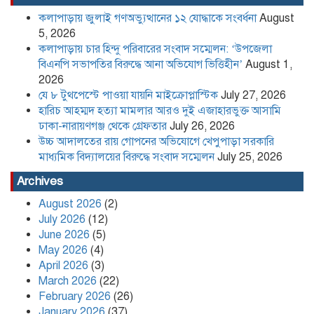
কলাপাড়ায় জুলাই গণঅভ্যুত্থানের ১২ যোদ্ধাকে সংবর্ধনা
August
উচ্চ আদালতের রায় গোপনের অভিযোগে
খেপুপাড়া সরকারি মাধ্যমিক বিদ্যালয়ের
5, 2026
বিরুদ্ধে সংবাদ সম্মেলন
কলাপাড়ায় চার হিন্দু পরিবারের সংবাদ সম্মেলন: ‘উপজেলা
বিএনপি সভাপতির বিরুদ্ধে আনা অভিযোগ ভিত্তিহীন’
August 1,
2026
কলাপাড়া সাংবাদিক ইউনিয়নের
যে ৮ টুথপেস্টে পাওয়া যায়নি মাইক্রোপ্লাস্টিক
July 27, 2026
২০২৬-২০২৭ কমিটি গঠন
হারিচ আহম্মদ হত্যা মামলার আরও দুই এজাহারভুক্ত আসামি
ঢাকা-নারায়ণগঞ্জ থেকে গ্রেফতার
July 26, 2026
উচ্চ আদালতের রায় গোপনের অভিযোগে খেপুপাড়া সরকারি
পদত্যাগ করলেন রাষ্ট্রপতি
মাধ্যমিক বিদ্যালয়ের বিরুদ্ধে সংবাদ সম্মেলন
July 25, 2026
Archives
August 2026
(2)
খেপুপাড়া সরকারি মডেল মাধ্যমিক
July 2026
(12)
বিদ্যালয়ের ভারপ্রাপ্ত প্রধান শিক্ষকসহ ২ জনের
June 2026
(5)
বিরুদ্ধে চাঁদাবাজির মামলা
May 2026
(4)
April 2026
(3)
Content Creator and NCP Leader
March 2026
(22)
Kafi Sued Over Alleged Land
February 2026
(26)
Grabbing and Extortion
January 2026
(37)