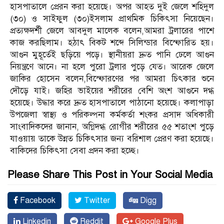
হাসপাতালে প্রেরন করা হয়েছে। অপর আহত দুই জেলে শহিদুল
(৩০) ও সাইফুল (৩০)ইসলাম প্রাথমিক চিকিৎসা নিয়েছেন।
প্রত্যক্ষদর্শী জেলে আবদুল মালেক বলেন,আমরা ট্রলারের পাশে
কাজ করছিলাম। হঠাৎ বিকট শব্দে সিলিন্ডার বিস্ফোরিত হয়।
আগুন মুহূর্তেই ছড়িয়ে পড়ে। স্থানীয়রা দ্রুত পানি ঢেলে আগুন
নিয়ন্ত্রণে আনে। না হলে পুরো ট্রলার পুড়ে যেত। আরেক জেলে
জাকির হোসেন বলেন,বিস্ফোরণের পর আমরা চিৎকার শুনে
দৌড়ে যাই। জহির ভাইয়ের শরীরের বেশি অংশ আগুনে দগ্ধ
হয়েছে। উদ্ধার করে দ্রুত হাসপাতালে পাঠানো হয়েছে। কলাপাড়া
উপজেলা স্বাস্থ্য ও পরিকল্পনা কর্মকর্তা শংকর প্রসাদ অধিকারী
সাংবাদিকদের জানান, অগ্নিদগ্ধ রোগীর শরীরের ৫৫ শতাংশ পুড়ে
যাওয়ায় তাকে উন্নত চিকিৎসার জন্য বরিশাল প্রেরণ করা হয়েছে।
বাকিদের চিকিৎসা সেবা প্রদন করা হচ্ছে।
Please Share This Post in Your Social Media
Facebook
Twitter
Digg
Linkedin
Reddit
Google Plus