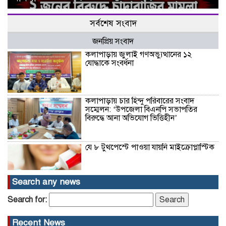
সর্বশেষ সংবাদ
জনপ্রিয় সংবাদ
কলাপাড়ায় জুলাই গণঅভ্যুত্থানের ১২
যোদ্ধাকে সংবর্ধনা
কলাপাড়ায় চার হিন্দু পরিবারের সংবাদ
সম্মেলন: ‘উপজেলা বিএনপি সভাপতির
বিরুদ্ধে আনা অভিযোগ ভিত্তিহীন’
যে ৮ টুথপেস্টে পাওয়া যায়নি মাইক্রোপ্লাস্টিক
Search any news
হারিচ আহম্মদ হত্যা মামলার আরও দুই
Search for:
এজাহারভুক্ত আসামি ঢাকা-নারায়ণগঞ্জ থেকে
গ্রেফতার
Recent News