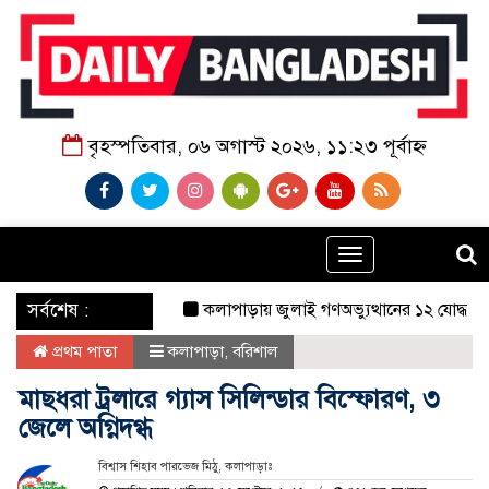
বৃহস্পতিবার, ০৬ অগাস্ট ২০২৬, ১১:২৩ পূর্বাহ্ন
Toggle
navigation
‌ সর্বশেষ :
কলাপাড়ায় জুলাই গণঅভ্যুত্থানের ১২ যোদ্ধাকে সংবর্ধ
প্রথম পাতা
কলাপাড়া
,
বরিশাল
মাছধরা ট্রলারে গ্যাস সিলিন্ডার বিস্ফোরণ, ৩
জেলে অগ্নিদগ্ধ
বিশ্বাস শিহাব পারভেজ মিঠু, কলাপাড়াঃ