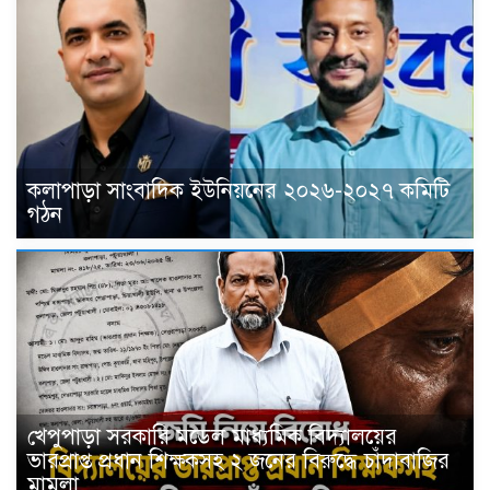
কলাপাড়া সাংবাদিক ইউনিয়নের ২০২৬-২০২৭ কমিটি
গঠন
খেপুপাড়া সরকারি মডেল মাধ্যমিক বিদ্যালয়ের
ভারপ্রাপ্ত প্রধান শিক্ষকসহ ২ জনের বিরুদ্ধে চাঁদাবাজির
মামলা