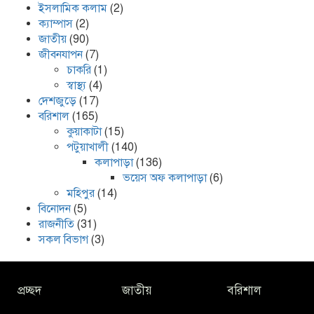
ইসলামিক কলাম
(2)
ক্যাম্পাস
(2)
জাতীয়
(90)
জীবনযাপন
(7)
চাকরি
(1)
স্বাস্থ্য
(4)
দেশজুড়ে
(17)
বরিশাল
(165)
কুয়াকাটা
(15)
পটুয়াখালী
(140)
কলাপাড়া
(136)
ভয়েস অফ কলাপাড়া
(6)
মহিপুর
(14)
বিনোদন
(5)
রাজনীতি
(31)
সকল বিভাগ
(3)
প্রচ্ছদ
জাতীয়
বরিশাল