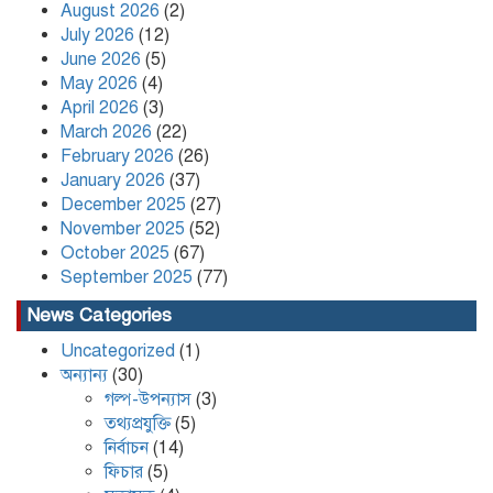
August 2026
(2)
খেপুপাড়া সরকারি মডেল মাধ্যমিক
July 2026
(12)
বিদ্যালয়ের ভারপ্রাপ্ত প্রধান শিক্ষকসহ ২ জনের
June 2026
(5)
বিরুদ্ধে চাঁদাবাজির মামলা
May 2026
(4)
April 2026
(3)
Content Creator and NCP Leader
March 2026
(22)
Kafi Sued Over Alleged Land
February 2026
(26)
Grabbing and Extortion
January 2026
(37)
December 2025
(27)
November 2025
(52)
কলাপাড়ায় ৪০ পিস ইয়াবা সহ এক যুবক
গ্রেপ্তার
October 2025
(67)
September 2025
(77)
News Categories
Uncategorized
(1)
অন্যান্য
(30)
গল্প-উপন্যাস
(3)
তথ্যপ্রযুক্তি
(5)
নির্বাচন
(14)
ফিচার
(5)