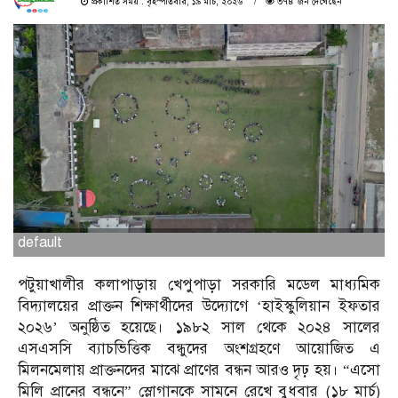
প্রকাশিত সময় : বৃহস্পতিবার, ১৯ মার্চ, ২০২৬
৩৭৪ জন দেখেছেন
default
পটুয়াখালীর কলাপাড়ায় খেপুপাড়া সরকারি মডেল মাধ্যমিক
বিদ্যালয়ের প্রাক্তন শিক্ষার্থীদের উদ্যোগে ‘হাইস্কুলিয়ান ইফতার
২০২৬’ অনুষ্ঠিত হয়েছে। ১৯৮২ সাল থেকে ২০২৪ সালের
এসএসসি ব্যাচভিত্তিক বন্ধুদের অংশগ্রহণে আয়োজিত এ
মিলনমেলায় প্রাক্তনদের মাঝে প্রাণের বন্ধন আরও দৃঢ় হয়। “এসো
মিলি প্রানের বন্ধনে” স্লোগানকে সামনে রেখে বুধবার (১৮ মার্চ)