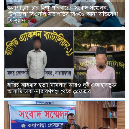
কলাপাড়ায় চার হিন্দু পরিবারের সংবাদ সম্মেলন:
‘উপজেলা বিএনপি সভাপতির বিরুদ্ধে আনা অভিযোগ
ভিত্তিহীন’
হারিচ আহম্মদ হত্যা মামলার আরও দুই এজাহারভুক্ত
আসামি ঢাকা-নারায়ণগঞ্জ থেকে গ্রেফতার