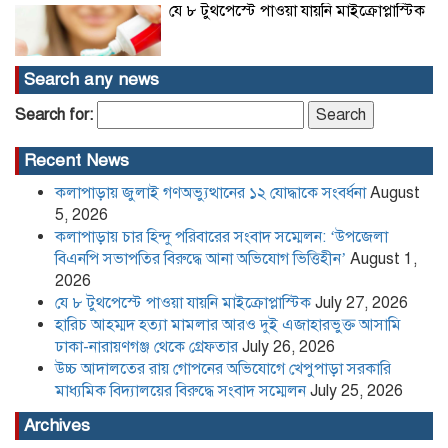
যে ৮ টুথপেস্টে পাওয়া যায়নি মাইক্রোপ্লাস্টিক
Search any news
হারিচ আহম্মদ হত্যা মামলার আরও দুই
Search for:
এজাহারভুক্ত আসামি ঢাকা-নারায়ণগঞ্জ থেকে
গ্রেফতার
Recent News
কলাপাড়ায় জুলাই গণঅভ্যুত্থানের ১২ যোদ্ধাকে সংবর্ধনা
August
উচ্চ আদালতের রায় গোপনের অভিযোগে
খেপুপাড়া সরকারি মাধ্যমিক বিদ্যালয়ের
5, 2026
বিরুদ্ধে সংবাদ সম্মেলন
কলাপাড়ায় চার হিন্দু পরিবারের সংবাদ সম্মেলন: ‘উপজেলা
বিএনপি সভাপতির বিরুদ্ধে আনা অভিযোগ ভিত্তিহীন’
August 1,
2026
কলাপাড়া সাংবাদিক ইউনিয়নের
যে ৮ টুথপেস্টে পাওয়া যায়নি মাইক্রোপ্লাস্টিক
July 27, 2026
২০২৬-২০২৭ কমিটি গঠন
হারিচ আহম্মদ হত্যা মামলার আরও দুই এজাহারভুক্ত আসামি
ঢাকা-নারায়ণগঞ্জ থেকে গ্রেফতার
July 26, 2026
উচ্চ আদালতের রায় গোপনের অভিযোগে খেপুপাড়া সরকারি
পদত্যাগ করলেন রাষ্ট্রপতি
মাধ্যমিক বিদ্যালয়ের বিরুদ্ধে সংবাদ সম্মেলন
July 25, 2026
Archives