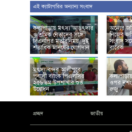
এই ক্যাটাগরির অন্যান্য সংবাদ
কলাপাড়ায় মৎস্য আড়ৎদার
অন্যের জ
ও শ্রমিক নেতাদের সঙ্গে
নিজের জম
বিএনপির মতবিনিময়, দুই
সংবাদ সম
শতাধিক মানুষের যোগদান
বারেক
মৎস্য বন্দর আলীপুরে
পূবালী ব্যাংক পিএলসির
কলাপাড়া
২৫৮তম উপশাখার শুভ
ওপর নৃশং
উদ্বোধন
রুজু
প্রচ্ছদ
জাতীয়