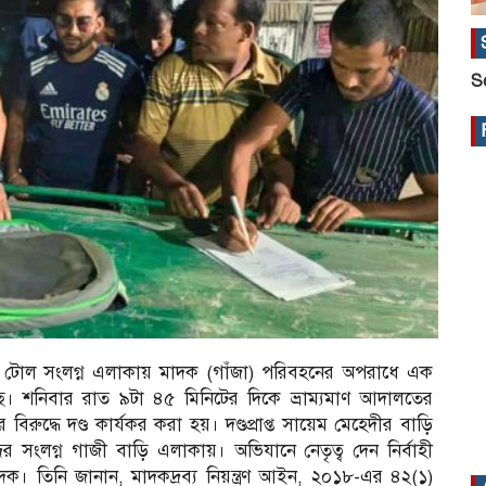
S
র টোল সংলগ্ন এলাকায় মাদক (গাঁজা) পরিবহনের অপরাধে এক
়েছে। শনিবার রাত ৯টা ৪৫ মিনিটের দিকে ভ্রাম্যমাণ আদালতের
রুদ্ধে দণ্ড কার্যকর করা হয়। দণ্ডপ্রাপ্ত সায়েম মেহেদীর বাড়ি
র সংলগ্ন গাজী বাড়ি এলাকায়। অভিযানে নেতৃত্ব দেন নির্বাহী
দেক। তিনি জানান, মাদকদ্রব্য নিয়ন্ত্রণ আইন, ২০১৮-এর ৪২(১)