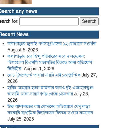
হারিচ আহম্মদ হত্যা মামলার আরও দুই
Search any news
এজাহারভুক্ত আসামি ঢাকা-নারায়ণগঞ্জ
থেকে গ্রেফতার
earch for:
উচ্চ আদালতের রায় গোপনের
Recent News
অভিযোগে খেপুপাড়া সরকারি মাধ্যমিক
বিদ্যালয়ের বিরুদ্ধে সংবাদ সম্মেলন
কলাপাড়ায় জুলাই গণঅভ্যুত্থানের ১২ যোদ্ধাকে সংবর্ধনা
August 5, 2026
কলাপাড়া সাংবাদিক ইউনিয়নের
কলাপাড়ায় চার হিন্দু পরিবারের সংবাদ সম্মেলন:
২০২৬-২০২৭ কমিটি গঠন
‘উপজেলা বিএনপি সভাপতির বিরুদ্ধে আনা অভিযোগ
ভিত্তিহীন’
August 1, 2026
যে ৮ টুথপেস্টে পাওয়া যায়নি মাইক্রোপ্লাস্টিক
July 27,
পদত্যাগ করলেন রাষ্ট্রপতি
2026
হারিচ আহম্মদ হত্যা মামলার আরও দুই এজাহারভুক্ত
আসামি ঢাকা-নারায়ণগঞ্জ থেকে গ্রেফতার
July 26,
2026
খেপুপাড়া সরকারি মডেল মাধ্যমিক
বিদ্যালয়ের ভারপ্রাপ্ত প্রধান শিক্ষকসহ ২
উচ্চ আদালতের রায় গোপনের অভিযোগে খেপুপাড়া
জনের বিরুদ্ধে চাঁদাবাজির মামলা
সরকারি মাধ্যমিক বিদ্যালয়ের বিরুদ্ধে সংবাদ সম্মেলন
July 25, 2026
Content Creator and NCP