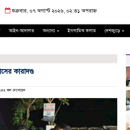
শুক্রবার, ০৭ অগাস্ট ২০২৬, ০২:৩১ অপরাহ্ন
া
আইন-আদালত
অন্যান্য
ইসলামিক কলাম
দেশজুড়ে
সের কারাদণ্ড
৪২ জন দেখেছেন