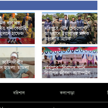
মির ধান নয়,
ির ধান কেটেছি:
মহিপুরে যৌথ চেকপোস্ট
্মেলনে হাফেজ
অভিযানে ইয়াবাসহ মাদক
কারবারি আটক
য় আইনজীবীর
স হামলা: মামলা
মহিপুরে “নিরাপদ পানি,
নিরাপদ জীবন” ক্যাম্পেইন
বরিশাল
কলাপাড়া