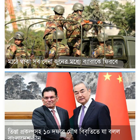
মাঠে থাকা সব সেনা জুনের মধ্যে ব্যারাকে ফিরবে
তিস্তা প্রকল্পসহ ১০ দফার যৌথ বিবৃতিতে যা বলল
বাংলাদেশ-চীন