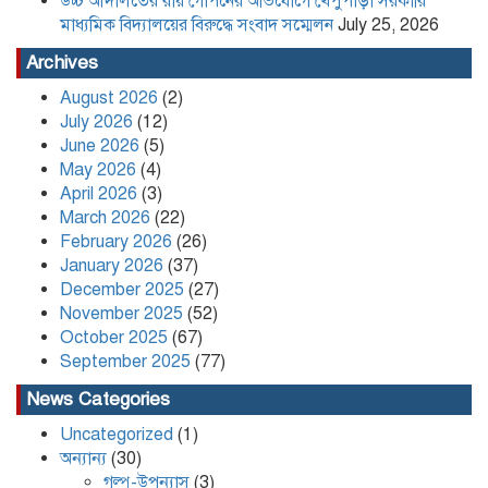
উচ্চ আদালতের রায় গোপনের অভিযোগে খেপুপাড়া সরকারি
পদত্যাগ করলেন রাষ্ট্রপতি
মাধ্যমিক বিদ্যালয়ের বিরুদ্ধে সংবাদ সম্মেলন
July 25, 2026
Archives
August 2026
(2)
খেপুপাড়া সরকারি মডেল মাধ্যমিক
July 2026
(12)
বিদ্যালয়ের ভারপ্রাপ্ত প্রধান শিক্ষকসহ ২ জনের
June 2026
(5)
বিরুদ্ধে চাঁদাবাজির মামলা
May 2026
(4)
April 2026
(3)
Content Creator and NCP Leader
March 2026
(22)
Kafi Sued Over Alleged Land
February 2026
(26)
Grabbing and Extortion
January 2026
(37)
December 2025
(27)
November 2025
(52)
কলাপাড়ায় ৪০ পিস ইয়াবা সহ এক যুবক
গ্রেপ্তার
October 2025
(67)
September 2025
(77)
News Categories
Uncategorized
(1)
অন্যান্য
(30)
গল্প-উপন্যাস
(3)