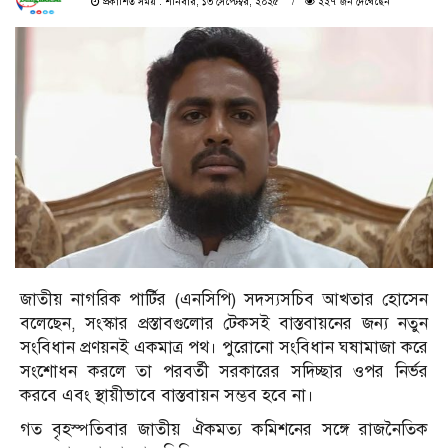
প্রকাশিত সময় : শনিবার, ১৩ সেপ্টেম্বর, ২০২৫
২২৭ জন দেখেছেন
জাতীয় নাগরিক পার্টির (এনসিপি) সদস্যসচিব আখতার হোসেন
বলেছেন, সংস্কার প্রস্তাবগুলোর টেকসই বাস্তবায়নের জন্য নতুন
সংবিধান প্রণয়নই একমাত্র পথ। পুরোনো সংবিধান ঘষামাজা করে
সংশোধন করলে তা পরবর্তী সরকারের সদিচ্ছার ওপর নির্ভর
করবে এবং স্থায়ীভাবে বাস্তবায়ন সম্ভব হবে না।
গত বৃহস্পতিবার জাতীয় ঐকমত্য কমিশনের সঙ্গে রাজনৈতিক