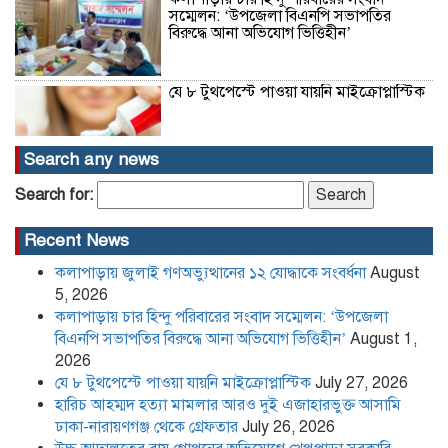
সম্মেলন: ‘উপজেলা বিএনপি সভাপতির
বিরুদ্ধে আনা অভিযোগ ভিত্তিহীন’
যে ৮ টুথপেস্টে পাওয়া যায়নি মাইক্রোপ্লাস্টিক
Search any news
হারিচ আহম্মদ হত্যা মামলার আরও দুই
Search for:
এজাহারভুক্ত আসামি ঢাকা-নারায়ণগঞ্জ থেকে
গ্রেফতার
Recent News
কলাপাড়ায় জুলাই গণঅভ্যুত্থানের ১২ যোদ্ধাকে সংবর্ধনা
August
উচ্চ আদালতের রায় গোপনের অভিযোগে
খেপুপাড়া সরকারি মাধ্যমিক বিদ্যালয়ের
5, 2026
বিরুদ্ধে সংবাদ সম্মেলন
কলাপাড়ায় চার হিন্দু পরিবারের সংবাদ সম্মেলন: ‘উপজেলা
বিএনপি সভাপতির বিরুদ্ধে আনা অভিযোগ ভিত্তিহীন’
August 1,
2026
কলাপাড়া সাংবাদিক ইউনিয়নের
যে ৮ টুথপেস্টে পাওয়া যায়নি মাইক্রোপ্লাস্টিক
July 27, 2026
২০২৬-২০২৭ কমিটি গঠন
হারিচ আহম্মদ হত্যা মামলার আরও দুই এজাহারভুক্ত আসামি
ঢাকা-নারায়ণগঞ্জ থেকে গ্রেফতার
July 26, 2026