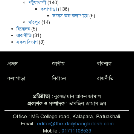
পটুয়াখালী
(140)
কলাপাড়া
(136)
ভয়েস অফ কলাপাড়া
(6)
মহিপুর
(14)
বিনোদন
(5)
রাজনীতি
(31)
সকল বিভাগ
(3)
প্রচ্ছদ
জাতীয়
বরিশাল
কলাপাড়া
নির্বাচন
রাজনীতি
প্রতিষ্ঠাতা :
নুরুজ্জামান আকন জামাল
প্রকাশক ও সম্পাদক :
তানজিল জামান জয়
Office : MB College road, Kalapara, Patuakhali.
Email :
editor@the-dailybangladesh.com
Mobile :
01711108533