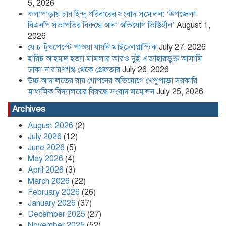
খেপুপাড়া সরকারি মাধ্যমিক বিদ্যালয়ের
5, 2026
বিরুদ্ধে সংবাদ সম্মেলন
কলাপাড়ায় চার হিন্দু পরিবারের সংবাদ সম্মেলন: ‘উপজেলা
বিএনপি সভাপতির বিরুদ্ধে আনা অভিযোগ ভিত্তিহীন’
August 1,
2026
কলাপাড়া সাংবাদিক ইউনিয়নের
যে ৮ টুথপেস্টে পাওয়া যায়নি মাইক্রোপ্লাস্টিক
July 27, 2026
২০২৬-২০২৭ কমিটি গঠন
হারিচ আহম্মদ হত্যা মামলার আরও দুই এজাহারভুক্ত আসামি
ঢাকা-নারায়ণগঞ্জ থেকে গ্রেফতার
July 26, 2026
উচ্চ আদালতের রায় গোপনের অভিযোগে খেপুপাড়া সরকারি
পদত্যাগ করলেন রাষ্ট্রপতি
মাধ্যমিক বিদ্যালয়ের বিরুদ্ধে সংবাদ সম্মেলন
July 25, 2026
Archives
August 2026
(2)
খেপুপাড়া সরকারি মডেল মাধ্যমিক
July 2026
(12)
বিদ্যালয়ের ভারপ্রাপ্ত প্রধান শিক্ষকসহ ২ জনের
June 2026
(5)
বিরুদ্ধে চাঁদাবাজির মামলা
May 2026
(4)
April 2026
(3)
Content Creator and NCP Leader
March 2026
(22)
Kafi Sued Over Alleged Land
February 2026
(26)
Grabbing and Extortion
January 2026
(37)
December 2025
(27)
November 2025
(52)
কলাপাড়ায় ৪০ পিস ইয়াবা সহ এক যুবক