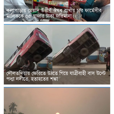
কলাপাড়ায় মেয়াদ উত্তীর্ণ ঔষধ রাখায় চার ফার্মেসীর
মালিককে ৫৫ হাজার টাকা জরিমানা।।
দৌলতদিয়ায় ফেরিতে উঠতে গিয়ে যাত্রীবাহী বাস উল্টে
পদ্মা নদীতে, হতাহতের শঙ্কা