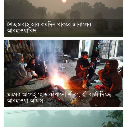
শৈত্যপ্রবাহ আর কয়দিন থাকবে জানালেন
আবহাওয়াবিদ
মাঘের আগেই ‘হাড় কাঁপানো শীত’, কী বার্তা দিচ্ছে
আবহাওয়া অফিস