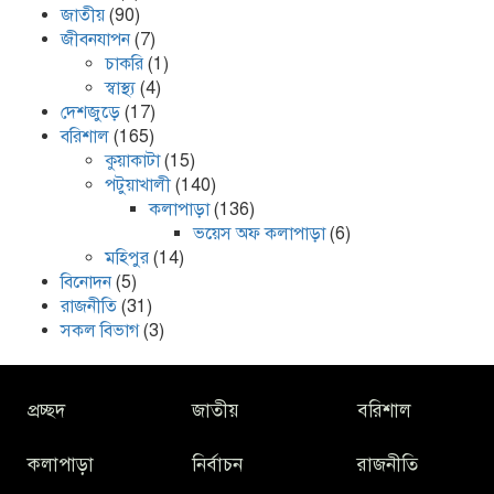
জাতীয়
(90)
জীবনযাপন
(7)
চাকরি
(1)
স্বাস্থ্য
(4)
দেশজুড়ে
(17)
বরিশাল
(165)
কুয়াকাটা
(15)
পটুয়াখালী
(140)
কলাপাড়া
(136)
ভয়েস অফ কলাপাড়া
(6)
মহিপুর
(14)
বিনোদন
(5)
রাজনীতি
(31)
সকল বিভাগ
(3)
প্রচ্ছদ
জাতীয়
বরিশাল
কলাপাড়া
নির্বাচন
রাজনীতি