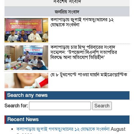
সর্বশেষ সংবাদ
জনপ্রিয় সংবাদ
কলাপাড়ায় জুলাই গণঅভ্যুত্থানের ১২
যোদ্ধাকে সংবর্ধনা
কলাপাড়ায় চার হিন্দু পরিবারের সংবাদ
সম্মেলন: ‘উপজেলা বিএনপি সভাপতির
বিরুদ্ধে আনা অভিযোগ ভিত্তিহীন’
যে ৮ টুথপেস্টে পাওয়া যায়নি মাইক্রোপ্লাস্টিক
Search any news
হারিচ আহম্মদ হত্যা মামলার আরও দুই
Search for:
এজাহারভুক্ত আসামি ঢাকা-নারায়ণগঞ্জ থেকে
গ্রেফতার
Recent News
কলাপাড়ায় জুলাই গণঅভ্যুত্থানের ১২ যোদ্ধাকে সংবর্ধনা
August
উচ্চ আদালতের রায় গোপনের অভিযোগে