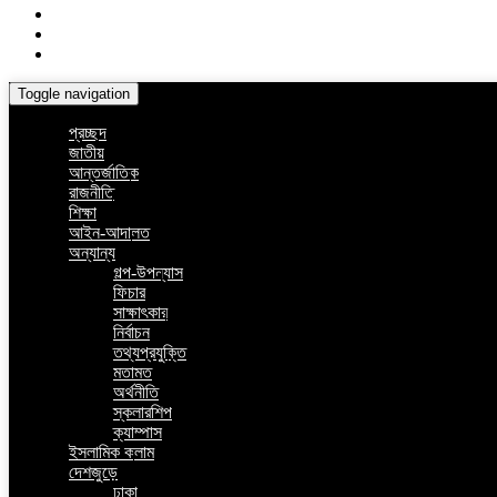
Toggle navigation
প্রচ্ছদ
জাতীয়
আন্তর্জাতিক
রাজনীতি
শিক্ষা
আইন-আদালত
অন্যান্য
গল্প-উপন্যাস
ফিচার
সাক্ষাৎকার
নির্বাচন
তথ্যপ্রযুক্তি
মতামত
অর্থনীতি
স্কলারশিপ
ক্যাম্পাস
ইসলামিক কলাম
দেশজুড়ে
ঢাকা