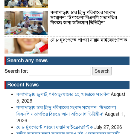
কলাপাড়ায় চার হিন্দু পরিবারের সংবাদ
সম্মেলন: ‘উপজেলা বিএনপি সভাপতির
বিরুদ্ধে আনা অভিযোগ ভিত্তিহীন’
যে ৮ টুথপেস্টে পাওয়া যায়নি মাইক্রোপ্লাস্টিক
Search any news
হারিচ আহম্মদ হত্যা মামলার আরও দুই
Search for:
এজাহারভুক্ত আসামি ঢাকা-নারায়ণগঞ্জ থেকে
গ্রেফতার
Recent News
কলাপাড়ায় জুলাই গণঅভ্যুত্থানের ১২ যোদ্ধাকে সংবর্ধনা
August
উচ্চ আদালতের রায় গোপনের অভিযোগে
খেপুপাড়া সরকারি মাধ্যমিক বিদ্যালয়ের
5, 2026
বিরুদ্ধে সংবাদ সম্মেলন
কলাপাড়ায় চার হিন্দু পরিবারের সংবাদ সম্মেলন: ‘উপজেলা
বিএনপি সভাপতির বিরুদ্ধে আনা অভিযোগ ভিত্তিহীন’
August 1,
2026
কলাপাড়া সাংবাদিক ইউনিয়নের
যে ৮ টুথপেস্টে পাওয়া যায়নি মাইক্রোপ্লাস্টিক
July 27, 2026
২০২৬-২০২৭ কমিটি গঠন
হারিচ আহম্মদ হত্যা মামলার আরও দুই এজাহারভুক্ত আসামি