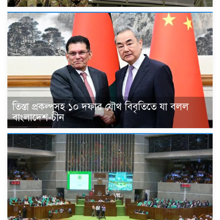
তিস্তা প্রকল্পসহ ১০ দফার যৌথ বিবৃতিতে যা বলল
বাংলাদেশ-চীন