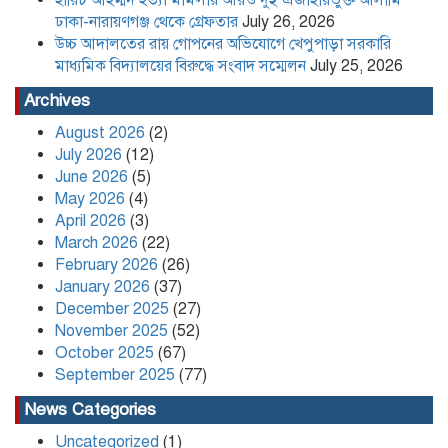
ঢাকা-নারায়ণগঞ্জ থেকে গ্রেফতার
July 26, 2026
উচ্চ আদালতের রায় গোপনের অভিযোগে খেপুপাড়া সরকারি
পদত্যাগ করলেন রাষ্ট্রপতি
মাধ্যমিক বিদ্যালয়ের বিরুদ্ধে সংবাদ সম্মেলন
July 25, 2026
Archives
August 2026
(2)
খেপুপাড়া সরকারি মডেল মাধ্যমিক
July 2026
(12)
বিদ্যালয়ের ভারপ্রাপ্ত প্রধান শিক্ষকসহ ২ জনের
June 2026
(5)
বিরুদ্ধে চাঁদাবাজির মামলা
May 2026
(4)
April 2026
(3)
Content Creator and NCP Leader
March 2026
(22)
Kafi Sued Over Alleged Land
February 2026
(26)
Grabbing and Extortion
January 2026
(37)
December 2025
(27)
November 2025
(52)
কলাপাড়ায় ৪০ পিস ইয়াবা সহ এক যুবক
গ্রেপ্তার
October 2025
(67)
September 2025
(77)
News Categories
Uncategorized
(1)