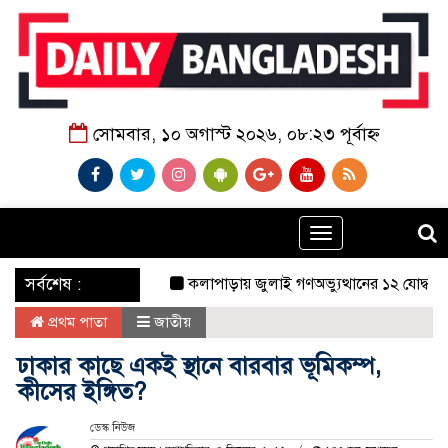
সোমবার, ১০ অগাস্ট ২০২৬, ০৮:২৩ পূর্বাহ্ন
Toggle
navigation
‌ সর্বশেষ :
কলাপাড়ায় জুলাই গণঅভ্যুত্থানের ১২ যোদ্ধাকে সংবর্ধ
প্রথম পাতা
জাতীয়
ঢাকার কাছে একই স্থানে বারবার ভূমিকম্প,
কীসের ইঙ্গিত?
ডেস্ক নিউজ