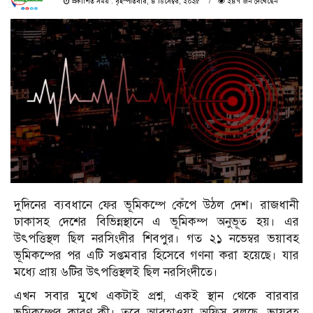
প্রকাশিত সময় : বৃহস্পতিবার, ৪ ডিসেম্বর, ২০২৫
২৪৭ জন দেখেছেন
দুদিনের ব্যবধানে ফের ভূমিকম্পে কেঁপে উঠল দেশ। রাজধানী
ঢাকাসহ দেশের বিভিন্নস্থানে এ ভূমিকম্প অনুভূত হয়। এর
উৎপত্তিস্থল ছিল নরসিংদীর শিবপুর। গত ২১ নভেম্বর ভয়াবহ
ভূমিকম্পের পর এটি সপ্তমবার হিসেবে গণনা করা হয়েছে। যার
মধ্যে প্রায় ৬টির উৎপত্তিস্থলই ছিল নরসিংদীতে।
এখন সবার মুখে একটাই প্রশ্ন, একই স্থান থেকে বারবার
ভূমিকম্পের কারণ কী। তবে আবহাওয়া অফিস বলছে, ভায়বহ