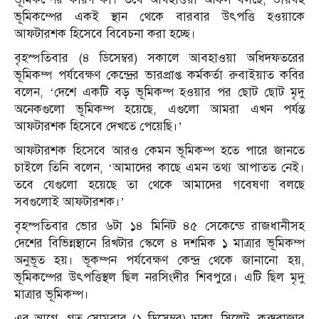
ভূমিকম্পের একই স্থান থেকে বারবার উৎপত্তি হওয়াকে
আফটারশক হিসেবে বিবেচনা করা হচ্ছে।
বৃহস্পতিবার (৪ ডিসেম্বর) সকালে আবহাওয়া অধিদফতরের
ভূমিকম্প পর্যবেক্ষণ কেন্দ্রের ভারপ্রাপ্ত কর্মকর্তা রুবাইয়াত কবির
বলেন, ‘দেশে একটি বড় ভূমিকম্প হওয়ার পর ছোট ছোট মৃদু
অনেকগুলো ভূমিকম্প হয়েছে, এগুলো আমরা এখন পর্যন্ত
আফটারশক হিসেবে দেখতে পেয়েছি।’
আফটারশক হিসেবে আরও কেমন ভূমিকম্প হতে পারে জানতে
চাইলে তিনি বলেন, ‘আমাদের কাছে এমন তথ্য আপাতত নেই।
তবে যেগুলো হয়েছে তা থেকে আমাদের গবেষণা বলছে
সবগুলোই আফটারশক।’
বৃহস্পতিবার ভোর ৬টা ১৪ মিনিট ৪৫ সেকেন্ডে রাজধানীসহ
দেশের বিভিন্নস্থানে রিখটার স্কেলে ৪ দশমিক ১ মাত্রার ভূমিকম্প
অনুভূত হয়। ভূকম্পন পর্যবেক্ষণ কেন্দ্র থেকে জানানো হয়,
ভূমিকম্পের উৎপত্তিস্থল ছিল নরসিংদীর শিবপুরে। এটি ছিল মৃদু
মাত্রার ভূমিকম্প।
এর আগে, গত সোমবার (১ ডিসেম্বর) ঢাকা, সিলেট, কক্সবাজার