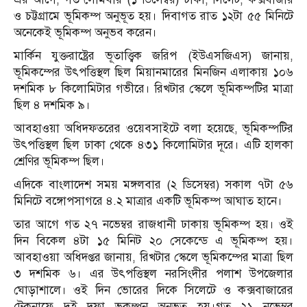
ও চট্টগ্রামে ভূমিকম্প অনুভূত হয়। দিবাগত রাত ১২টা ৫৫ মিনিটে
অনেকেই ভূমিকম্প অনুভব করেন।
মার্কিন যুক্তরাষ্ট্রের ভূতাত্ত্বিক জরিপ (ইউএসজিএস) জানায়,
ভূমিকম্পের উৎপত্তিস্থল ছিল মিয়ানমারের মিনজিন এলাকায় ১০৬
দশমিক ৮ কিলোমিটার গভীরে। রিখটার স্কেলে ভূমিকম্পটির মাত্রা
ছিল ৪ দশমিক ৯।
আবহাওয়া অধিদফতরের ওয়েবসাইটে বলা হয়েছে, ভূমিকম্পটির
উৎপত্তিস্থল ছিল ঢাকা থেকে ৪৩১ কিলোমিটার দূরে। এটি হালকা
শ্রেণির ভূমিকম্প ছিল।
এদিকে বাংলাদেশ সময় মঙ্গলবার (২ ডিসেম্বর) সকাল ৭টা ৫৬
মিনিটে বঙ্গোপসাগরে ৪.২ মাত্রার একটি ভূমিকম্প আঘাত হানে।
তার আগে গত ২৭ নভেম্বর রাজধানী ঢাকায় ভূমিকম্প হয়। ওই
দিন বিকেল ৪টা ১৫ মিনিট ২০ সেকেন্ডে এ ভূমিকম্প হয়।
আবহাওয়া অধিদপ্তর জানায়, রিখটার স্কেলে ভূমিকম্পের মাত্রা ছিল
৩ দশমিক ৬। এর উৎপত্তিস্থল নরসিংদীর পলাশ উপজেলার
ঘোড়াশালে। ওই দিন ভোরের দিকে সিলেটে ও কক্সবাজারের
টেকনাফে দুই দফা ভূকম্পন অনুভূত হয়।গত ২১ নভেম্বর