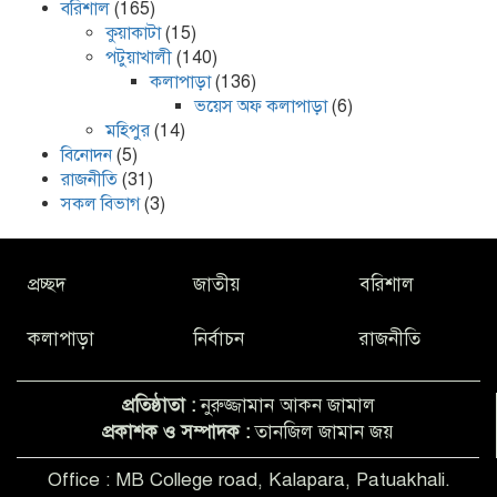
বরিশাল
(165)
কুয়াকাটা
(15)
পটুয়াখালী
(140)
কলাপাড়া
(136)
ভয়েস অফ কলাপাড়া
(6)
মহিপুর
(14)
বিনোদন
(5)
রাজনীতি
(31)
সকল বিভাগ
(3)
প্রচ্ছদ
জাতীয়
বরিশাল
কলাপাড়া
নির্বাচন
রাজনীতি
প্রতিষ্ঠাতা :
নুরুজ্জামান আকন জামাল
প্রকাশক ও সম্পাদক :
তানজিল জামান জয়
Office : MB College road, Kalapara, Patuakhali.