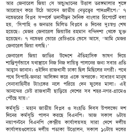
আর জেনারেল জিয়া সে অভ্যুত্থানের উত্তাল তরঙ্গমালার শৃঙ্গে
আরোহণ করে উঠে আসেন জাতীয় নেতৃত্বের পাদপ্রদীপে।’ ৭
নভেম্বরের বিপ্লব সম্পর্কে তদানীন্তন দৈনিক বাংলার রিপোর্টে বলা
হয়, ‘সিপাহি ও জনতার মিলিত বিপ্লবে ৪ দিনের দুঃস্বপ্ন শেষ
হয়েছে। মেজর জেনারেল জিয়াউর রহমান বন্দিদশা থেকে মুক্ত
হয়েছেন। ৭ নভেম্বর ভোরে রেডিওতে ভেসে আসে, ‘আমি মেজর
জেনারেল জিয়া বলছি।’
জেনারেল জিয়া জাতির উদ্দেশে ঐতিহাসিক ভাষণ দিয়ে
শান্তিপূর্ণভাবে যথাস্থানে নিজ নিজ দায়িত্ব পালনের জন্য সবার প্রতি
আহ্বান জানান। ওইদিন রাজধানী ঢাকা ছিল মিছিলের নগরী। পথে
পথে সিপাহি-জনতা আলিঙ্গন করে একে অপরকে। সাধারণ মানুষ
সেনাবাহিনীর ট্যাংকের নলে পরিয়ে দেন ফুলের মালা। এই
আনন্দের ঢেউ রাজধানী ছাড়িয়ে দেশের সব শহর-নগর-গ্রামেও
পৌঁছে যায়।’
কর্মসূচি : মহান জাতীয় বিপ্লব ও সংহতি দিবস উপলক্ষ্যে দশ
দিনের কর্মসূচি পালন করছে বিএনপি। আজ সকাল ৬টায়
নয়াপল্টনে বিএনপি কেন্দ্রীয় কার্যালয়সহ সারা দেশে দলীয়
কার্যালয়গুলোতে দলীয় পতাকা উত্তোলন, সকাল ১০টায় দলের