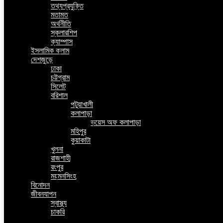
তথ্যপ্রযুক্তি
মতামত
অর্থনীতি
স্কলারশিপ
ক্যাম্পাস
ইসলামিক কলাম
দেশজুড়ে
ঢাকা
চট্টগ্রাম
সিলেট
বরিশাল
পটুয়াখালী
কলাপাড়া
ভয়েস অফ কলাপাড়া
মহিপুর
কুয়াকাটা
খুলনা
রাজশাহী
রংপুর
ময়মনসিংহ
বিনোদন
জীবনযাপন
স্বাস্থ্য
চাকরি