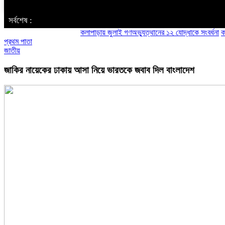
‌ সর্বশেষ :
কলাপাড়ায় জুলাই গণঅভ্যুত্থানের ১২ যোদ্ধাকে সংবর্ধনা
কলাপাড়া
প্রথম পাতা
জাতীয়
জাকির নায়েকের ঢাকায় আসা নিয়ে ভারতকে জবাব দিল বাংলাদেশ