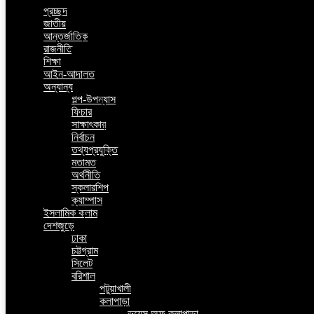
প্রচ্ছদ
জাতীয়
আন্তর্জাতিক
রাজনীতি
শিক্ষা
আইন-আদালত
অন্যান্য
গল্প-উপন্যাস
ফিচার
সাক্ষাৎকার
নির্বাচন
তথ্যপ্রযুক্তি
মতামত
অর্থনীতি
স্কলারশিপ
ক্যাম্পাস
ইসলামিক কলাম
দেশজুড়ে
ঢাকা
চট্টগ্রাম
সিলেট
বরিশাল
পটুয়াখালী
কলাপাড়া
ভয়েস অফ কলাপাড়া