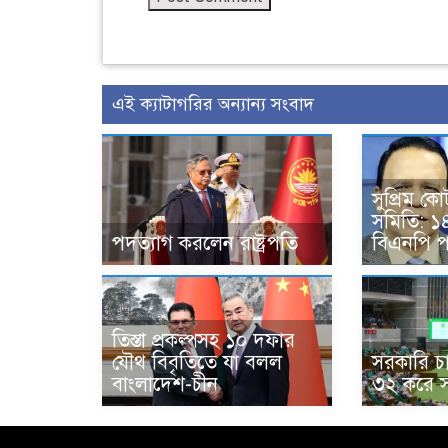
এই ক্যাটাগরির অন্যান্য সংবাদ
সুপ্রিম ক
সমিতি: ১
পদত্যাগ করলেন রাষ্ট্রপতি
বিএনপি প
তিস্তা প্রকল্পসহ ১০ দফার
যৌথ বিবৃতিতে যা বলল
সরকারি চ
বাংলাদেশ-চীন
৩২ করে স