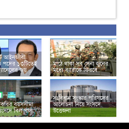
োর্ট আইনজীবী
৪ পদের ১৩টিতেই
মাঠে থাকা সব সেনা জুনের
্যানেলের জয়
মধ্যে ব্যারাকে ফিরবে
সংবিধান সংস্কার পরিষদের
াকরির বয়সসীমা
আলোচনা নিয়ে সংসদে
ংসদে বিল পাস
উত্তেজনা