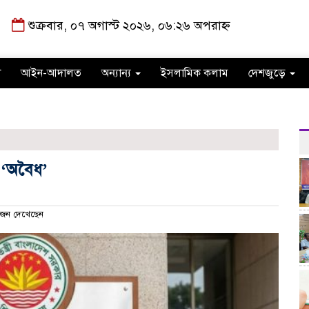
শুক্রবার, ০৭ অগাস্ট ২০২৬, ০৬:২৬ অপরাহ্ন
া
আইন-আদালত
অন্যান্য
ইসলামিক কলাম
দেশজুড়ে
 ‘অবৈধ’
জন দেখেছেন