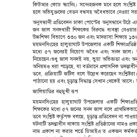
কিউআর কোড স্ক্যানিং। সন্দেহজনক মনে হলে সংশ্লিষ্ট ব
হলে অভিযুক্তদের বেতন বন্ধসহ অবৈধভাবে নেওয়া সরকা
অনুসন্ধানী প্রতিবেদন ঢাকা পোস্টের অনুসন্ধানে উঠে 
জন জাল সনদধারী শিক্ষকের বিরুদ্ধে ব্যবস্থা নেওয়
উচ্চশিক্ষা বিভাগে ৩৩০ জন এবং মাদরাসা শিক্ষায় 
ময়মনসিংহের হালুয়াঘাট উপজেলার একটি শিক্ষাপ্রতিষ্
মধ্যে ৫৭ জনেরই নিয়োগ অবৈধ এবং সনদ জাল। অর্থা
নিয়েছেন।শুধু জাল সনদই নয়, ভুয়া অভিজ্ঞতা এবং অন
অনিয়মও ধরা পড়েছে, যা বর্তমানে প্রশাসনিক তদন্তাধী
তবে, প্রক্রিয়াটি জটিল বলে উল্লেখ করেছেন সংশ্লিষ্ট
পাঠানো হয় এবং চূড়ান্ত সিদ্ধান্ত সেখান থেকেই আসে। ফল
জালিয়াতির বহুমুখী রূপ
ময়মনসিংহের হালুয়াঘাট উপজেলার একটি শিক্ষাপ্রতি
শিক্ষকের মধ্যে ৫৭ জনের সনদ জাল বলে প্রাথমিকভাবে
তবে সংশ্লিষ্ট কর্তৃপক্ষ বলছে, চূড়ান্ত প্রতিবেদন না পা
ঘটনাটি তদন্তাধীন থাকায় সংশ্লিষ্ট প্রতিষ্ঠানের নামও প্র
নাম প্রকাশ না করার শর্তে ডিআইএ’র একজন কর্মকর্তা