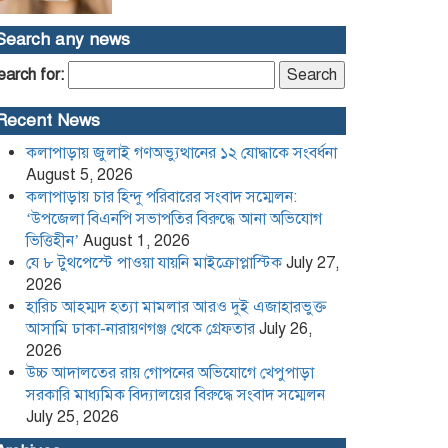
হারিচ আহম্মদ হত্যা মামলার আরও দুই
Search any news
এজাহারভুক্ত আসামি ঢাকা-নারায়ণগঞ্জ
থেকে গ্রেফতার
earch for:
উচ্চ আদালতের রায় গোপনের
Recent News
অভিযোগে খেপুপাড়া সরকারি মাধ্যমিক
বিদ্যালয়ের বিরুদ্ধে সংবাদ সম্মেলন
কলাপাড়ায় জুলাই গণঅভ্যুত্থানের ১২ যোদ্ধাকে সংবর্ধনা
August 5, 2026
কলাপাড়া সাংবাদিক ইউনিয়নের
কলাপাড়ায় চার হিন্দু পরিবারের সংবাদ সম্মেলন:
২০২৬-২০২৭ কমিটি গঠন
‘উপজেলা বিএনপি সভাপতির বিরুদ্ধে আনা অভিযোগ
ভিত্তিহীন’
August 1, 2026
যে ৮ টুথপেস্টে পাওয়া যায়নি মাইক্রোপ্লাস্টিক
July 27,
পদত্যাগ করলেন রাষ্ট্রপতি
2026
হারিচ আহম্মদ হত্যা মামলার আরও দুই এজাহারভুক্ত
আসামি ঢাকা-নারায়ণগঞ্জ থেকে গ্রেফতার
July 26,
2026
খেপুপাড়া সরকারি মডেল মাধ্যমিক
বিদ্যালয়ের ভারপ্রাপ্ত প্রধান শিক্ষকসহ ২
উচ্চ আদালতের রায় গোপনের অভিযোগে খেপুপাড়া
জনের বিরুদ্ধে চাঁদাবাজির মামলা
সরকারি মাধ্যমিক বিদ্যালয়ের বিরুদ্ধে সংবাদ সম্মেলন
July 25, 2026
Content Creator and NCP