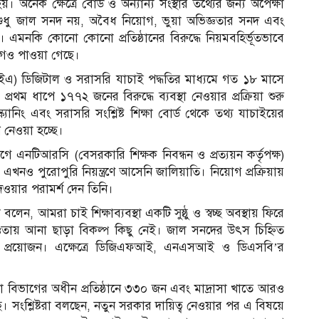
অনেক ক্ষেত্রে বোর্ড ও অন্যান্য সংস্থার তথ্যের জন্য অপেক্ষা
েত্রে শুধু জাল সনদ নয়, অবৈধ নিয়োগ, ভুয়া অভিজ্ঞতার সনদ এবং
এমনকি কোনো কোনো প্রতিষ্ঠানের বিরুদ্ধে নিয়মবহির্ভূতভাবে
োগও পাওয়া গেছে।
 (ডিআইএ) ডিজিটাল ও সরাসরি যাচাই পদ্ধতির মাধ্যমে গত ১৮ মাসে
থম ধাপে ১৭৭২ জনের বিরুদ্ধে ব্যবস্থা নেওয়ার প্রক্রিয়া শুরু
নিং এবং সরাসরি সংশ্লিষ্ট শিক্ষা বোর্ড থেকে তথ্য যাচাইয়ের
প নেওয়া হচ্ছে।
 এনটিআরসি (বেসরকারি শিক্ষক নিবন্ধন ও প্রত্যয়ন কর্তৃপক্ষ)
, এখনও পুরোপুরি নিয়ন্ত্রণে আসেনি জালিয়াতি। নিয়োগ প্রক্রিয়ায়
য়ার পরামর্শ দেন তিনি।
েন, আমরা চাই শিক্ষাব্যবস্থা একটি সুষ্ঠু ও স্বচ্ছ অবস্থায় ফিরে
ায় আনা ছাড়া বিকল্প কিছু নেই। জাল সনদের উৎস চিহ্নিত
কা প্রয়োজন। এক্ষেত্রে ডিজিএফআই, এনএসআই ও ডিএসবি’র
্ষা বিভাগের অধীন প্রতিষ্ঠানে ৩৩০ জন এবং মাদ্রাসা খাতে আরও
ংশ্লিষ্টরা বলছেন, নতুন সরকার দায়িত্ব নেওয়ার পর এ বিষয়ে