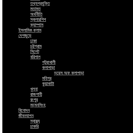
তথ্যপ্রযুক্তি
মতামত
অর্থনীতি
স্কলারশিপ
ক্যাম্পাস
ইসলামিক কলাম
দেশজুড়ে
ঢাকা
চট্টগ্রাম
সিলেট
বরিশাল
পটুয়াখালী
কলাপাড়া
ভয়েস অফ কলাপাড়া
মহিপুর
কুয়াকাটা
খুলনা
রাজশাহী
রংপুর
ময়মনসিংহ
বিনোদন
জীবনযাপন
স্বাস্থ্য
চাকরি