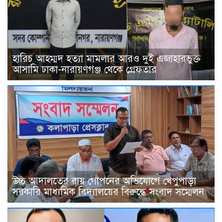
হারিচ আহম্মদ হত্যা মামলার আরও দুই এজাহারভুক্ত
আসামি ঢাকা-নারায়ণগঞ্জ থেকে গ্রেফতার
উচ্চ আদালতের রায় গোপনের অভিযোগে খেপুপাড়া
সরকারি মাধ্যমিক বিদ্যালয়ের বিরুদ্ধে সংবাদ সম্মেলন