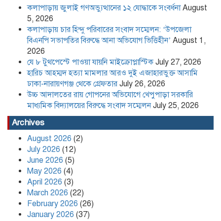
কলাপাড়ায় জুলাই গণঅভ্যুত্থানের ১২ যোদ্ধাকে সংবর্ধনা
August
উচ্চ আদালতের রায় গোপনের অভিযোগে
খেপুপাড়া সরকারি মাধ্যমিক বিদ্যালয়ের
5, 2026
বিরুদ্ধে সংবাদ সম্মেলন
কলাপাড়ায় চার হিন্দু পরিবারের সংবাদ সম্মেলন: ‘উপজেলা
বিএনপি সভাপতির বিরুদ্ধে আনা অভিযোগ ভিত্তিহীন’
August 1,
2026
কলাপাড়া সাংবাদিক ইউনিয়নের
যে ৮ টুথপেস্টে পাওয়া যায়নি মাইক্রোপ্লাস্টিক
July 27, 2026
২০২৬-২০২৭ কমিটি গঠন
হারিচ আহম্মদ হত্যা মামলার আরও দুই এজাহারভুক্ত আসামি
ঢাকা-নারায়ণগঞ্জ থেকে গ্রেফতার
July 26, 2026
উচ্চ আদালতের রায় গোপনের অভিযোগে খেপুপাড়া সরকারি
পদত্যাগ করলেন রাষ্ট্রপতি
মাধ্যমিক বিদ্যালয়ের বিরুদ্ধে সংবাদ সম্মেলন
July 25, 2026
Archives
August 2026
(2)
খেপুপাড়া সরকারি মডেল মাধ্যমিক
July 2026
(12)
বিদ্যালয়ের ভারপ্রাপ্ত প্রধান শিক্ষকসহ ২ জনের
June 2026
(5)
বিরুদ্ধে চাঁদাবাজির মামলা
May 2026
(4)
April 2026
(3)
Content Creator and NCP Leader
March 2026
(22)
Kafi Sued Over Alleged Land
February 2026
(26)
Grabbing and Extortion
January 2026
(37)