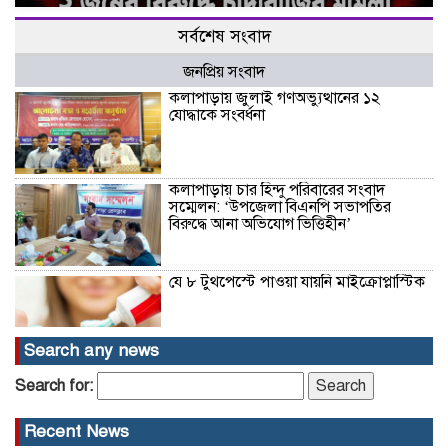
সর্বশেষ সংবাদ
জনপ্রিয় সংবাদ
কলাপাড়ায় জুলাই গণঅভ্যুত্থানের ১২
যোদ্ধাকে সংবর্ধনা
কলাপাড়ায় চার হিন্দু পরিবারের সংবাদ
সম্মেলন: ‘উপজেলা বিএনপি সভাপতির
বিরুদ্ধে আনা অভিযোগ ভিত্তিহীন’
যে ৮ টুথপেস্টে পাওয়া যায়নি মাইক্রোপ্লাস্টিক
Search any news
হারিচ আহম্মদ হত্যা মামলার আরও দুই
Search for:
এজাহারভুক্ত আসামি ঢাকা-নারায়ণগঞ্জ থেকে
গ্রেফতার
Recent News