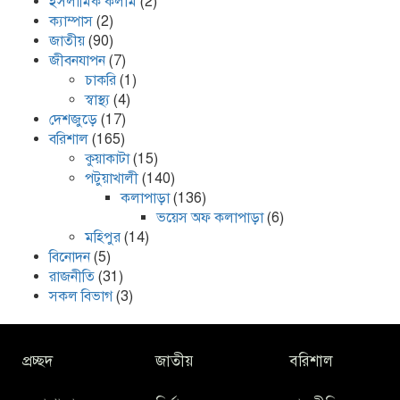
ইসলামিক কলাম
(2)
ক্যাম্পাস
(2)
জাতীয়
(90)
জীবনযাপন
(7)
চাকরি
(1)
স্বাস্থ্য
(4)
দেশজুড়ে
(17)
বরিশাল
(165)
কুয়াকাটা
(15)
পটুয়াখালী
(140)
কলাপাড়া
(136)
ভয়েস অফ কলাপাড়া
(6)
মহিপুর
(14)
বিনোদন
(5)
রাজনীতি
(31)
সকল বিভাগ
(3)
প্রচ্ছদ
জাতীয়
বরিশাল