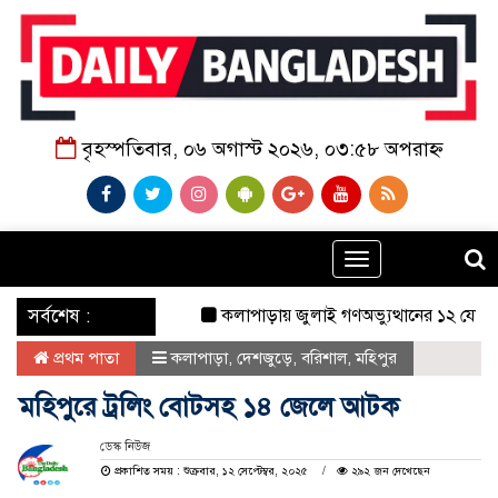
বৃহস্পতিবার, ০৬ অগাস্ট ২০২৬, ০৩:৫৮ অপরাহ্ন
Toggle
navigation
‌ সর্বশেষ :
কলাপাড়ায় জুলাই গণঅভ্যুত্থানের ১২ যোদ্ধাকে সংবর
প্রথম পাতা
কলাপাড়া
,
দেশজুড়ে
,
বরিশাল
,
মহিপুর
মহিপুরে ট্রলিং বোটসহ ১৪ জেলে আটক
ডেস্ক নিউজ
প্রকাশিত সময় : শুক্রবার, ১২ সেপ্টেম্বর, ২০২৫
২৯২ জন দেখেছেন