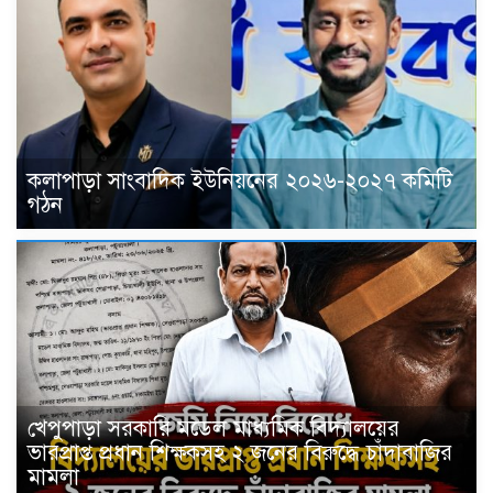
কলাপাড়া সাংবাদিক ইউনিয়নের ২০২৬-২০২৭ কমিটি
গঠন
খেপুপাড়া সরকারি মডেল মাধ্যমিক বিদ্যালয়ের
ভারপ্রাপ্ত প্রধান শিক্ষকসহ ২ জনের বিরুদ্ধে চাঁদাবাজির
মামলা