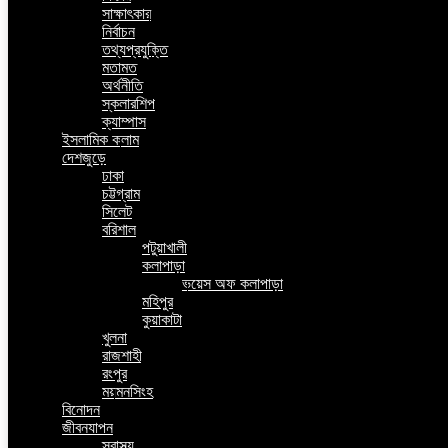
সাক্ষাৎকার
নির্বাচন
তথ্যপ্রযুক্তি
মতামত
অর্থনীতি
স্কলারশিপ
ক্যাম্পাস
ইসলামিক কলাম
দেশজুড়ে
ঢাকা
চট্টগ্রাম
সিলেট
বরিশাল
পটুয়াখালী
কলাপাড়া
ভয়েস অফ কলাপাড়া
মহিপুর
কুয়াকাটা
খুলনা
রাজশাহী
রংপুর
ময়মনসিংহ
বিনোদন
জীবনযাপন
স্বাস্থ্য