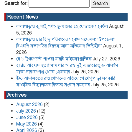
হারিচ আহম্মদ হত্যা মামলার আরও দুই
Search for:
এজাহারভুক্ত আসামি ঢাকা-নারায়ণগঞ্জ থেকে
গ্রেফতার
Recent News
কলাপাড়ায় জুলাই গণঅভ্যুত্থানের ১২ যোদ্ধাকে সংবর্ধনা
August
উচ্চ আদালতের রায় গোপনের অভিযোগে
খেপুপাড়া সরকারি মাধ্যমিক বিদ্যালয়ের
5, 2026
বিরুদ্ধে সংবাদ সম্মেলন
কলাপাড়ায় চার হিন্দু পরিবারের সংবাদ সম্মেলন: ‘উপজেলা
বিএনপি সভাপতির বিরুদ্ধে আনা অভিযোগ ভিত্তিহীন’
August 1,
2026
কলাপাড়া সাংবাদিক ইউনিয়নের
যে ৮ টুথপেস্টে পাওয়া যায়নি মাইক্রোপ্লাস্টিক
July 27, 2026
২০২৬-২০২৭ কমিটি গঠন
হারিচ আহম্মদ হত্যা মামলার আরও দুই এজাহারভুক্ত আসামি
ঢাকা-নারায়ণগঞ্জ থেকে গ্রেফতার
July 26, 2026
উচ্চ আদালতের রায় গোপনের অভিযোগে খেপুপাড়া সরকারি
পদত্যাগ করলেন রাষ্ট্রপতি
মাধ্যমিক বিদ্যালয়ের বিরুদ্ধে সংবাদ সম্মেলন
July 25, 2026
Archives
August 2026
(2)
খেপুপাড়া সরকারি মডেল মাধ্যমিক
July 2026
(12)
বিদ্যালয়ের ভারপ্রাপ্ত প্রধান শিক্ষকসহ ২ জনের
June 2026
(5)
বিরুদ্ধে চাঁদাবাজির মামলা
May 2026
(4)
April 2026
(3)