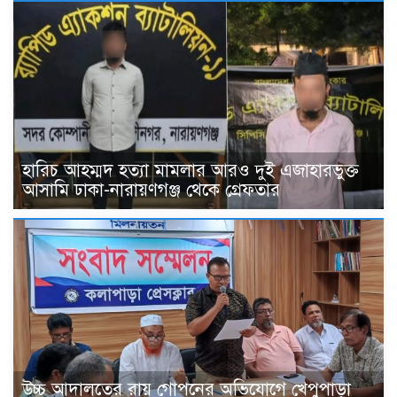
হারিচ আহম্মদ হত্যা মামলার আরও দুই এজাহারভুক্ত
আসামি ঢাকা-নারায়ণগঞ্জ থেকে গ্রেফতার
উচ্চ আদালতের রায় গোপনের অভিযোগে খেপুপাড়া