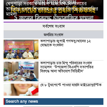
খেপুপাড়া সরকারি মডেল মাধ্যমিক বিদ্যালয়ের
ভারপ্রাপ্ত প্রধান শিক্ষকসহ ২ জনের বিরুদ্ধে চাঁদাবাজির
মামলা
সর্বশেষ সংবাদ
জনপ্রিয় সংবাদ
কলাপাড়ায় জুলাই গণঅভ্যুত্থানের ১২
যোদ্ধাকে সংবর্ধনা
কলাপাড়ায় চার হিন্দু পরিবারের সংবাদ
সম্মেলন: ‘উপজেলা বিএনপি সভাপতির
বিরুদ্ধে আনা অভিযোগ ভিত্তিহীন’
যে ৮ টুথপেস্টে পাওয়া যায়নি মাইক্রোপ্লাস্টিক
Search any news