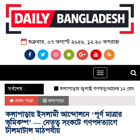
শুক্রবার, ০৭ অগাস্ট ২০২৬, ১২:২০ অপরাহ্ন
Toggle
navigation
‌ সর্বশেষ :
কলাপাড়ায় জুলাই গণঅভ্যুত্থানের ১২ যোদ্ধাকে সংবর্
প্রথম পাতা
কলাপাড়া
কলাপাড়ায় ইসলামী আন্দোলনে ‘পূর্ণ মাত্রার
ভূমিকম্প’ — নেতৃত্ব সংকটে গণপদত্যাগে
টালমাটাল মাঠপর্যায়