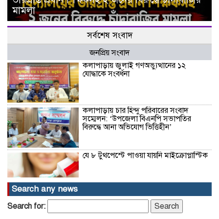
মামলা
সর্বশেষ সংবাদ
জনপ্রিয় সংবাদ
কলাপাড়ায় জুলাই গণঅভ্যুত্থানের ১২
যোদ্ধাকে সংবর্ধনা
কলাপাড়ায় চার হিন্দু পরিবারের সংবাদ
সম্মেলন: ‘উপজেলা বিএনপি সভাপতির
বিরুদ্ধে আনা অভিযোগ ভিত্তিহীন’
যে ৮ টুথপেস্টে পাওয়া যায়নি মাইক্রোপ্লাস্টিক
Search any news
হারিচ আহম্মদ হত্যা মামলার আরও দুই
Search for:
এজাহারভুক্ত আসামি ঢাকা-নারায়ণগঞ্জ থেকে
গ্রেফতার