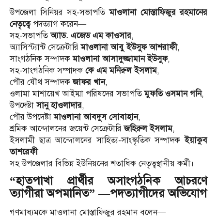
উপজেলা সিনিয়র সহ-সভাপতি
মাওলানা মোস্তাফিজুর রহমানের
নেতৃত্বে
পদত্যাগ করেন—
সহ-সভাপতি
অ্যাড. এজেড এম কাওসার
,
অ্যাসিস্ট্যান্ট সেক্রেটারি
মাওলানা আবু ইউসুফ আশরাফী
,
সাংগঠনিক সম্পাদক
মাওলানা আসাদুজ্জামান ইউসুফ
,
সহ-সাংগঠনিক সম্পাদক
কে এম মনিরুল ইসলাম
,
পৌর যৌথ সম্পাদক
জাফর খান
,
ওলামা মাশায়েখ আইম্মা পরিষদের সভাপতি
মুফতি ওসমান গনি
,
উপদেষ্টা
সানু হাওলাদার
,
পৌর উপদেষ্টা
মাওলানা আবদুস সোবাহান
,
শ্রমিক আন্দোলনের জয়েন্ট সেক্রেটারি
জহিরুল ইসলাম
,
ইসলামী ছাত্র আন্দোলনের সাহিত্য-সাংস্কৃতিক সম্পাদক
ইয়াকুব
তাশরেফী
সহ উপজেলার বিভিন্ন ইউনিয়নের শতাধিক নেতৃত্বস্থানীয় কর্মী।
“হাতপাখা প্রার্থীর অসাংগঠনিক আচরণে
ত্যাগীরা অপমানিত” —পদত্যাগীদের অভিযোগ
গণমাধ্যমকে মাওলানা মোস্তাফিজুর রহমান বলেন—