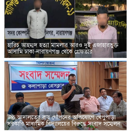
হারিচ আহম্মদ হত্যা মামলার আরও দুই এজাহারভুক্ত
আসামি ঢাকা-নারায়ণগঞ্জ থেকে গ্রেফতার
উচ্চ আদালতের রায় গোপনের অভিযোগে খেপুপাড়া
সরকারি মাধ্যমিক বিদ্যালয়ের বিরুদ্ধে সংবাদ সম্মেলন