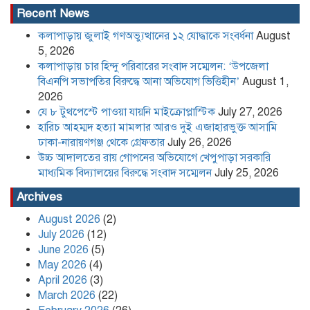
Recent News
কলাপাড়ায় জুলাই গণঅভ্যুত্থানের ১২ যোদ্ধাকে সংবর্ধনা
August
উচ্চ আদালতের রায় গোপনের অভিযোগে
খেপুপাড়া সরকারি মাধ্যমিক বিদ্যালয়ের
5, 2026
বিরুদ্ধে সংবাদ সম্মেলন
কলাপাড়ায় চার হিন্দু পরিবারের সংবাদ সম্মেলন: ‘উপজেলা
বিএনপি সভাপতির বিরুদ্ধে আনা অভিযোগ ভিত্তিহীন’
August 1,
2026
কলাপাড়া সাংবাদিক ইউনিয়নের
যে ৮ টুথপেস্টে পাওয়া যায়নি মাইক্রোপ্লাস্টিক
July 27, 2026
২০২৬-২০২৭ কমিটি গঠন
হারিচ আহম্মদ হত্যা মামলার আরও দুই এজাহারভুক্ত আসামি
ঢাকা-নারায়ণগঞ্জ থেকে গ্রেফতার
July 26, 2026
উচ্চ আদালতের রায় গোপনের অভিযোগে খেপুপাড়া সরকারি
পদত্যাগ করলেন রাষ্ট্রপতি
মাধ্যমিক বিদ্যালয়ের বিরুদ্ধে সংবাদ সম্মেলন
July 25, 2026
Archives
August 2026
(2)
খেপুপাড়া সরকারি মডেল মাধ্যমিক
July 2026
(12)
বিদ্যালয়ের ভারপ্রাপ্ত প্রধান শিক্ষকসহ ২ জনের
June 2026
(5)
বিরুদ্ধে চাঁদাবাজির মামলা
May 2026
(4)
April 2026
(3)
Content Creator and NCP Leader
March 2026
(22)
Kafi Sued Over Alleged Land