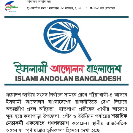
তানজিল জামান জয়
প্রকাশিত সময় : মঙ্গলবার, ২৫ নভেম্বর, ২০২৫
২৮৫ জন দেখেছেন
ত্রয়োদশ জাতীয় সংসদ নির্বাচন সামনে রেখে পটুয়াখালী-৪ আসনে
ইসলামী আন্দোলন বাংলাদেশের রাজনীতিতে দেখা দিয়েছে
অভ্যন্তরীণ প্রবল অস্থিরতা। হাতপাখা প্রতীকের প্রার্থীর আচরণে
ক্ষুব্ধ হয়ে কলাপাড়া উপজেলা, পৌর ও ইউনিয়ন পর্যায়ের
শতাধিক
নেতাকর্মী একযোগে গণপদত্যাগ
করেছেন। স্থানীয় রাজনৈতিক
অঙ্গনে যা ‘পূর্ণ মাত্রার ভূমিকম্প’ হিসেবে দেখা হচ্ছে।