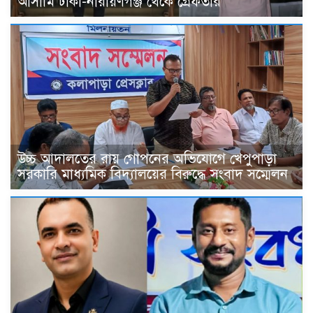
আসামি ঢাকা-নারায়ণগঞ্জ থেকে গ্রেফতার
উচ্চ আদালতের রায় গোপনের অভিযোগে খেপুপাড়া
সরকারি মাধ্যমিক বিদ্যালয়ের বিরুদ্ধে সংবাদ সম্মেলন