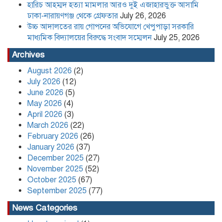
হারিচ আহম্মদ হত্যা মামলার আরও দুই এজাহারভুক্ত আসামি
ঢাকা-নারায়ণগঞ্জ থেকে গ্রেফতার
July 26, 2026
উচ্চ আদালতের রায় গোপনের অভিযোগে খেপুপাড়া সরকারি
পদত্যাগ করলেন রাষ্ট্রপতি
মাধ্যমিক বিদ্যালয়ের বিরুদ্ধে সংবাদ সম্মেলন
July 25, 2026
Archives
August 2026
(2)
খেপুপাড়া সরকারি মডেল মাধ্যমিক
July 2026
(12)
বিদ্যালয়ের ভারপ্রাপ্ত প্রধান শিক্ষকসহ ২ জনের
June 2026
(5)
বিরুদ্ধে চাঁদাবাজির মামলা
May 2026
(4)
April 2026
(3)
Content Creator and NCP Leader
March 2026
(22)
Kafi Sued Over Alleged Land
February 2026
(26)
Grabbing and Extortion
January 2026
(37)
December 2025
(27)
November 2025
(52)
কলাপাড়ায় ৪০ পিস ইয়াবা সহ এক যুবক
গ্রেপ্তার
October 2025
(67)
September 2025
(77)
News Categories