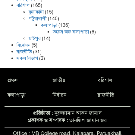
বরিশাল
(165)
কুয়াকাটা
(15)
পটুয়াখালী
(140)
কলাপাড়া
(136)
ভয়েস অফ কলাপাড়া
(6)
মহিপুর
(14)
বিনোদন
(5)
রাজনীতি
(31)
সকল বিভাগ
(3)
প্রচ্ছদ
জাতীয়
বরিশাল
কলাপাড়া
নির্বাচন
রাজনীতি
প্রতিষ্ঠাতা :
নুরুজ্জামান আকন জামাল
প্রকাশক ও সম্পাদক :
তানজিল জামান জয়
Office : MB College road, Kalapara, Patuakhali.