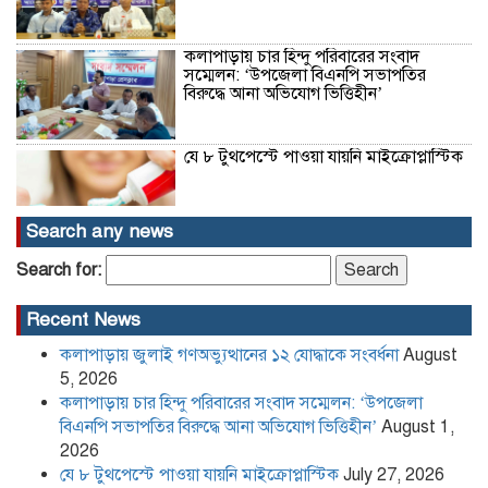
কলাপাড়ায় চার হিন্দু পরিবারের সংবাদ
সম্মেলন: ‘উপজেলা বিএনপি সভাপতির
বিরুদ্ধে আনা অভিযোগ ভিত্তিহীন’
যে ৮ টুথপেস্টে পাওয়া যায়নি মাইক্রোপ্লাস্টিক
Search any news
হারিচ আহম্মদ হত্যা মামলার আরও দুই
Search for:
এজাহারভুক্ত আসামি ঢাকা-নারায়ণগঞ্জ থেকে
গ্রেফতার
Recent News
কলাপাড়ায় জুলাই গণঅভ্যুত্থানের ১২ যোদ্ধাকে সংবর্ধনা
August
উচ্চ আদালতের রায় গোপনের অভিযোগে
খেপুপাড়া সরকারি মাধ্যমিক বিদ্যালয়ের
5, 2026
বিরুদ্ধে সংবাদ সম্মেলন
কলাপাড়ায় চার হিন্দু পরিবারের সংবাদ সম্মেলন: ‘উপজেলা
বিএনপি সভাপতির বিরুদ্ধে আনা অভিযোগ ভিত্তিহীন’
August 1,
2026
কলাপাড়া সাংবাদিক ইউনিয়নের
যে ৮ টুথপেস্টে পাওয়া যায়নি মাইক্রোপ্লাস্টিক
July 27, 2026
২০২৬-২০২৭ কমিটি গঠন