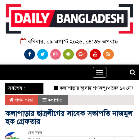
রবিবার, ০৯ অগাস্ট ২০২৬, ০৪:৩৮ অপরাহ্ন
Toggle
navigation
‌ সর্বশেষ :
কলাপাড়ায় জুলাই গণঅভ্যুত্থানের ১২ যোদ্ধাকে সংবর
প্রথম পাতা
কলাপাড়া
কলাপাড়ায় ছাত্রলীগের সাবেক সভাপতি নাজমুল
হক গ্রেফতার
ডেস্ক নিউজ