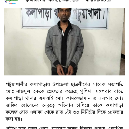
প্রকাশিত সময় : মঙ্গলবার, ১১ নভেম্বর, ২০২৫
২৪৬ জন দেখেছেন
পটুয়াখালীর কলাপাড়ায় উপজেলা ছাত্রলীগের সাবেক সভাপতি
মোঃ নাজমুল হককে গ্রেফতার করেছে পুলিশ। মঙ্গলবার রাতে
কলাপাড়া থানার এসআই মোঃ কামরুজ্জামান ও এসআই মোঃ
জাকির হোসেনের নেতৃত্বে অভিযান চালিয়ে তাকে কলাপাড়া
কলেজ রোড এলাকা থেকে রাত ৮টা ৩০ মিনিটের দিকে গ্রেফতার
করা হয়।
পুলিশ সূত্রে জানা গেছে, নাজমুল হকের বিরুদ্ধে থানায় একাধিক