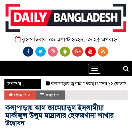
বৃহস্পতিবার, ০৬ অগাস্ট ২০২৬, ০৯:২৫ অপরাহ্ন
Toggle
navigation
‌ সর্বশেষ :
কলাপাড়ায় জুলাই গণঅভ্যুত্থানের ১২ যোদ্ধাকে সংবর্ধনা
প্রথম পাতা
কলাপাড়া
কলাপাড়ায় আল জামেয়াতুল ইসলামীয়া
মার্কাজুল উলুম মাদ্রাসার হেফজখানা শাখার
উদ্বোধন