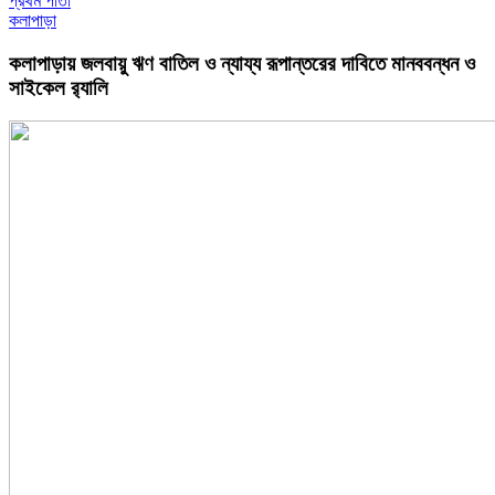
প্রথম পাতা
কলাপাড়া
কলাপাড়ায় জলবায়ু ঋণ বাতিল ও ন্যায্য রূপান্তরের দাবিতে মানববন্ধন ও
সাইকেল র‍্যালি