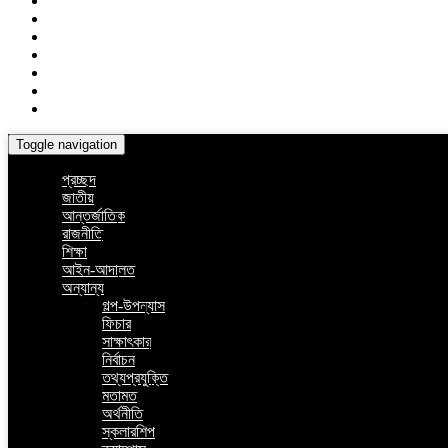
Toggle navigation
প্রচ্ছদ
জাতীয়
আন্তর্জাতিক
রাজনীতি
শিক্ষা
আইন-আদালত
অন্যান্য
গল্প-উপন্যাস
ফিচার
সাক্ষাৎকার
নির্বাচন
তথ্যপ্রযুক্তি
মতামত
অর্থনীতি
স্কলারশিপ