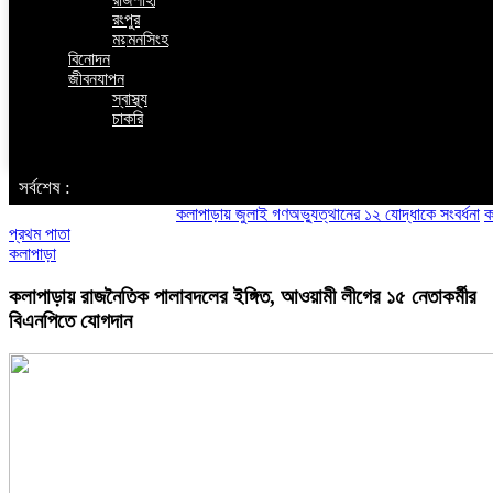
রংপুর
ময়মনসিংহ
বিনোদন
জীবনযাপন
স্বাস্থ্য
চাকরি
‌ সর্বশেষ :
কলাপাড়ায় জুলাই গণঅভ্যুত্থানের ১২ যোদ্ধাকে সংবর্ধনা
কলাপাড়া
প্রথম পাতা
কলাপাড়া
কলাপাড়ায় রাজনৈতিক পালাবদলের ইঙ্গিত, আওয়ামী লীগের ১৫ নেতাকর্মীর
বিএনপিতে যোগদান