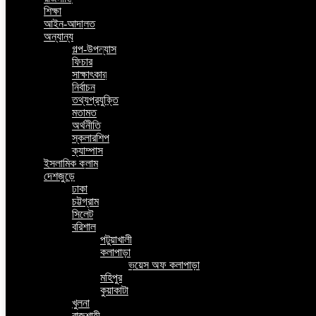
শিক্ষা
আইন-আদালত
অন্যান্য
গল্প-উপন্যাস
ফিচার
সাক্ষাৎকার
নির্বাচন
তথ্যপ্রযুক্তি
মতামত
অর্থনীতি
স্কলারশিপ
ক্যাম্পাস
ইসলামিক কলাম
দেশজুড়ে
ঢাকা
চট্টগ্রাম
সিলেট
বরিশাল
পটুয়াখালী
কলাপাড়া
ভয়েস অফ কলাপাড়া
মহিপুর
কুয়াকাটা
খুলনা
রাজশাহী