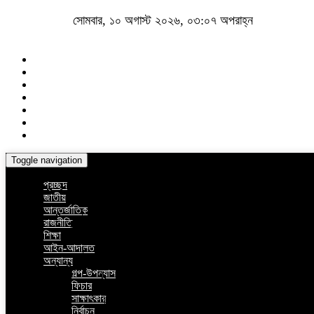
সোমবার, ১০ অগাস্ট ২০২৬, ০৩:০৭ অপরাহ্ন
Toggle navigation
প্রচ্ছদ
জাতীয়
আন্তর্জাতিক
রাজনীতি
শিক্ষা
আইন-আদালত
অন্যান্য
গল্প-উপন্যাস
ফিচার
সাক্ষাৎকার
নির্বাচন