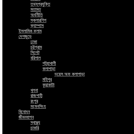
তথ্যপ্রযুক্তি
মতামত
অর্থনীতি
স্কলারশিপ
ক্যাম্পাস
ইসলামিক কলাম
দেশজুড়ে
ঢাকা
চট্টগ্রাম
সিলেট
বরিশাল
পটুয়াখালী
কলাপাড়া
ভয়েস অফ কলাপাড়া
মহিপুর
কুয়াকাটা
খুলনা
রাজশাহী
রংপুর
ময়মনসিংহ
বিনোদন
জীবনযাপন
স্বাস্থ্য
চাকরি