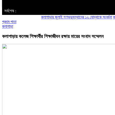
‌ সর্বশেষ :
কলাপাড়ায় জুলাই গণঅভ্যুত্থানের ১২ যোদ্ধাকে সংবর্ধনা
কলাপাড়ায
প্রথম পাতা
কলাপাড়া
কলাপাড়ায় কলেজ শিক্ষার্থীর শিক্ষাজীবন রক্ষায় মায়ের সংবাদ সম্মেলন