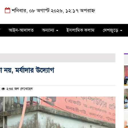
শনিবার, ০৮ অগাস্ট ২০২৬, ১২:১৭ অপরাহ্ন
া
আইন-আদালত
অন্যান্য
ইসলামিক কলাম
দেশজুড়ে
নয়, মর্যাদার উদ্যোগ
২৩৪ জন দেখেছেন