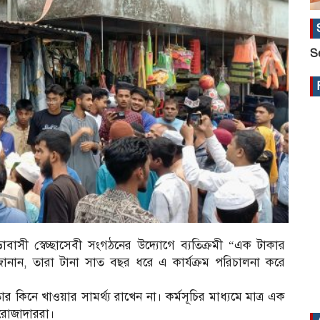
S
াসী স্বেচ্ছাসেবী সংগঠনের উদ্যোগে ব্যতিক্রমী “এক টাকার
ানান, তারা টানা সাত বছর ধরে এ কার্যক্রম পরিচালনা করে
 কিনে খাওয়ার সামর্থ্য রাখেন না। কর্মসূচির মাধ্যমে মাত্র এক
 রোজাদাররা।