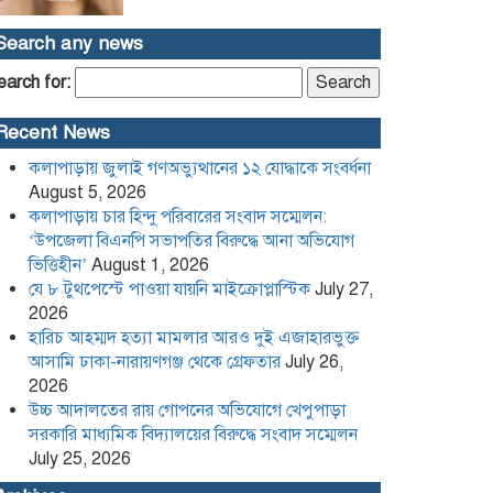
হারিচ আহম্মদ হত্যা মামলার আরও দুই
Search any news
এজাহারভুক্ত আসামি ঢাকা-নারায়ণগঞ্জ
থেকে গ্রেফতার
earch for:
উচ্চ আদালতের রায় গোপনের
Recent News
অভিযোগে খেপুপাড়া সরকারি মাধ্যমিক
বিদ্যালয়ের বিরুদ্ধে সংবাদ সম্মেলন
কলাপাড়ায় জুলাই গণঅভ্যুত্থানের ১২ যোদ্ধাকে সংবর্ধনা
August 5, 2026
কলাপাড়া সাংবাদিক ইউনিয়নের
কলাপাড়ায় চার হিন্দু পরিবারের সংবাদ সম্মেলন:
২০২৬-২০২৭ কমিটি গঠন
‘উপজেলা বিএনপি সভাপতির বিরুদ্ধে আনা অভিযোগ
ভিত্তিহীন’
August 1, 2026
যে ৮ টুথপেস্টে পাওয়া যায়নি মাইক্রোপ্লাস্টিক
July 27,
পদত্যাগ করলেন রাষ্ট্রপতি
2026
হারিচ আহম্মদ হত্যা মামলার আরও দুই এজাহারভুক্ত
আসামি ঢাকা-নারায়ণগঞ্জ থেকে গ্রেফতার
July 26,
2026
খেপুপাড়া সরকারি মডেল মাধ্যমিক
বিদ্যালয়ের ভারপ্রাপ্ত প্রধান শিক্ষকসহ ২
উচ্চ আদালতের রায় গোপনের অভিযোগে খেপুপাড়া
জনের বিরুদ্ধে চাঁদাবাজির মামলা
সরকারি মাধ্যমিক বিদ্যালয়ের বিরুদ্ধে সংবাদ সম্মেলন
July 25, 2026
Content Creator and NCP