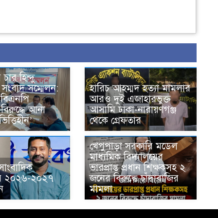
 চার হিন্দু
 সংবাদ সম্মেলন:
হারিচ আহম্মদ হত্যা মামলার
 বিএনপি
আরও দুই এজাহারভুক্ত
বিরুদ্ধে আনা
আসামি ঢাকা-নারায়ণগঞ্জ
ত্তিহীন’
থেকে গ্রেফতার
খেপুপাড়া সরকারি মডেল
মাধ্যমিক বিদ্যালয়ের
সাংবাদিক
ভারপ্রাপ্ত প্রধান শিক্ষকসহ ২
র ২০২৬-২০২৭
জনের বিরুদ্ধে চাঁদাবাজির
ন
মামলা