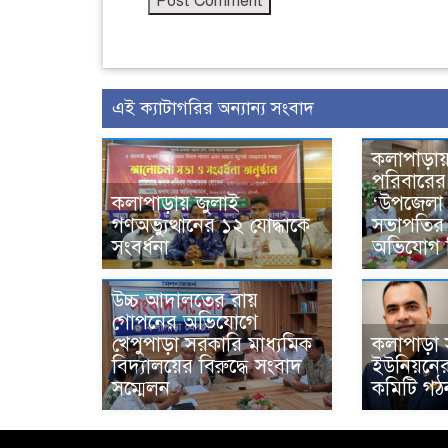
এই ক্যাটাগরির অন্যান্য সংবাদ
কলাপাড়ায়
পরিবারের
কলাপাড়ায় জুলাই
‘উপজেলা
গণঅভ্যুত্থানের ১২ যোদ্ধাকে
সভাপতির 
সংবর্ধনা
অভিযোগ ভি
উচ্চ আদালতের রায়
গোপনের অভিযোগে
খেপুপাড়া সরকারি মাধ্যমিক
কলাপাড়া 
বিদ্যালয়ের বিরুদ্ধে সংবাদ
ইউনিয়নে
সম্মেলন
কমিটি গঠ