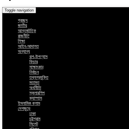
Toggle navigation
প্রচ্ছদ
জাতীয়
আন্তর্জাতিক
রাজনীতি
শিক্ষা
আইন-আদালত
অন্যান্য
গল্প-উপন্যাস
ফিচার
সাক্ষাৎকার
নির্বাচন
তথ্যপ্রযুক্তি
মতামত
অর্থনীতি
স্কলারশিপ
ক্যাম্পাস
ইসলামিক কলাম
দেশজুড়ে
ঢাকা
চট্টগ্রাম
সিলেট