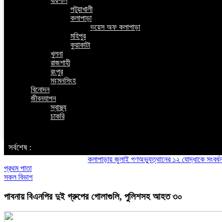
বরিশাল
পটুয়াখালী
কলাপাড়া
ভয়েস অফ কলাপাড়া
মহিপুর
কুয়াকাটা
খুলনা
রাজশাহী
রংপুর
ময়মনসিংহ
বিনোদন
জীবনযাপন
স্বাস্থ্য
চাকরি
‌ সর্বশেষ :
কলাপাড়ায় জুলাই গণঅভ্যুত্থানের ১২ যোদ্ধাকে সংবর্ধনা
কলাপা
প্রথম পাতা
সকল বিভাগ
পাবনায় বিএনপির দুই গ্রুপের গোলাগুলি, পুলিশসহ আহত ৩০