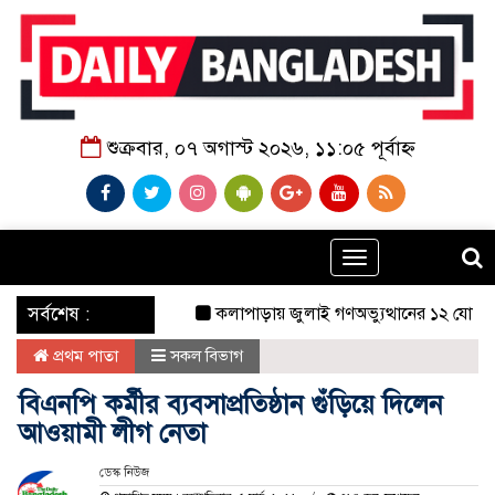
শুক্রবার, ০৭ অগাস্ট ২০২৬, ১১:০৫ পূর্বাহ্ন
Toggle
navigation
‌ সর্বশেষ :
কলাপাড়ায় জুলাই গণঅভ্যুত্থানের ১২ যোদ্ধাকে সংব
প্রথম পাতা
সকল বিভাগ
বিএনপি কর্মীর ব্যবসাপ্রতিষ্ঠান গুঁড়িয়ে দিলেন
আওয়ামী লীগ নেতা
ডেস্ক নিউজ