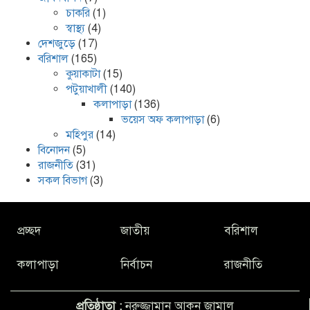
চাকরি
(1)
স্বাস্থ্য
(4)
দেশজুড়ে
(17)
বরিশাল
(165)
কুয়াকাটা
(15)
পটুয়াখালী
(140)
কলাপাড়া
(136)
ভয়েস অফ কলাপাড়া
(6)
মহিপুর
(14)
বিনোদন
(5)
রাজনীতি
(31)
সকল বিভাগ
(3)
প্রচ্ছদ
জাতীয়
বরিশাল
কলাপাড়া
নির্বাচন
রাজনীতি
প্রতিষ্ঠাতা :
নুরুজ্জামান আকন জামাল