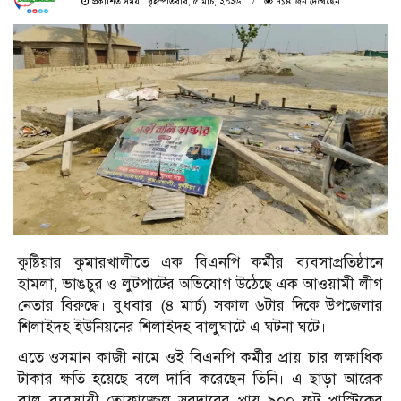
প্রকাশিত সময় : বৃহস্পতিবার, ৫ মার্চ, ২০২৬
৭১৪ জন দেখেছেন
কুষ্টিয়ার কুমারখালীতে এক বিএনপি কর্মীর ব্যবসাপ্রতিষ্ঠানে
হামলা, ভাঙচুর ও লুটপাটের অভিযোগ উঠেছে এক আওয়ামী লীগ
নেতার বিরুদ্ধে। বুধবার (৪ মার্চ) সকাল ৬টার দিকে উপজেলার
শিলাইদহ ইউনিয়নের শিলাইদহ বালুঘাটে এ ঘটনা ঘটে।
এতে ওসমান কাজী নামে ওই বিএনপি কর্মীর প্রায় চার লক্ষাধিক
টাকার ক্ষতি হয়েছে বলে দাবি করেছেন তিনি। এ ছাড়া আরেক
বালু ব্যবসায়ী তোফাজ্জেল সরদারের প্রায় ৯০০ ফুট প্লাস্টিকের