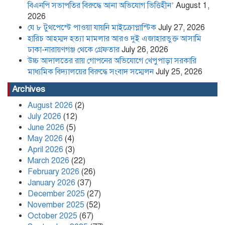
বিএনপি সভাপতির বিরুদ্ধে আনা অভিযোগ ভিত্তিহীন’
August 1,
2026
কলাপাড়া সাংবাদিক ইউনিয়নের
যে ৮ টুথপেস্টে পাওয়া যায়নি মাইক্রোপ্লাস্টিক
July 27, 2026
২০২৬-২০২৭ কমিটি গঠন
হারিচ আহম্মদ হত্যা মামলার আরও দুই এজাহারভুক্ত আসামি
ঢাকা-নারায়ণগঞ্জ থেকে গ্রেফতার
July 26, 2026
উচ্চ আদালতের রায় গোপনের অভিযোগে খেপুপাড়া সরকারি
পদত্যাগ করলেন রাষ্ট্রপতি
মাধ্যমিক বিদ্যালয়ের বিরুদ্ধে সংবাদ সম্মেলন
July 25, 2026
Archives
August 2026
(2)
খেপুপাড়া সরকারি মডেল মাধ্যমিক
July 2026
(12)
বিদ্যালয়ের ভারপ্রাপ্ত প্রধান শিক্ষকসহ ২ জনের
June 2026
(5)
বিরুদ্ধে চাঁদাবাজির মামলা
May 2026
(4)
April 2026
(3)
Content Creator and NCP Leader
March 2026
(22)
Kafi Sued Over Alleged Land
February 2026
(26)
Grabbing and Extortion
January 2026
(37)
December 2025
(27)
November 2025
(52)
কলাপাড়ায় ৪০ পিস ইয়াবা সহ এক যুবক
গ্রেপ্তার
October 2025
(67)