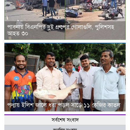
পাবনায় বিএনপির দুই গ্রুপের গোলাগুলি, পুলিশসহ
আহত ৩০
পদ্মায় ইলিশ জালে ধরা পড়ল সাড়ে ১১ কেজির কাতল
সর্বশেষ সংবাদ