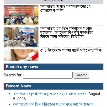
জনপ্রিয় সংবাদ
কলাপাড়ায় জুলাই গণঅভ্যুত্থানের ১২
যোদ্ধাকে সংবর্ধনা
কলাপাড়ায় চার হিন্দু পরিবারের সংবাদ
সম্মেলন: ‘উপজেলা বিএনপি সভাপতির
বিরুদ্ধে আনা অভিযোগ ভিত্তিহীন’
যে ৮ টুথপেস্টে পাওয়া যায়নি মাইক্রোপ্লাস্টিক
Search any news
হারিচ আহম্মদ হত্যা মামলার আরও দুই
Search for:
এজাহারভুক্ত আসামি ঢাকা-নারায়ণগঞ্জ থেকে
গ্রেফতার
Recent News
কলাপাড়ায় জুলাই গণঅভ্যুত্থানের ১২ যোদ্ধাকে সংবর্ধনা
August
উচ্চ আদালতের রায় গোপনের অভিযোগে
খেপুপাড়া সরকারি মাধ্যমিক বিদ্যালয়ের
5, 2026
বিরুদ্ধে সংবাদ সম্মেলন
কলাপাড়ায় চার হিন্দু পরিবারের সংবাদ সম্মেলন: ‘উপজেলা